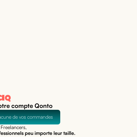
otre compte Qonto
acune de vos commandes
Freelancers,
essionnels peu importe leur taille.