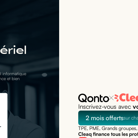
riel
l informatique
nce et bien
Inscrivez-vous avec
v
2 mois offerts
sur ch
TPE, PME, Grands groupes, 
Cleaq finance tous les prof