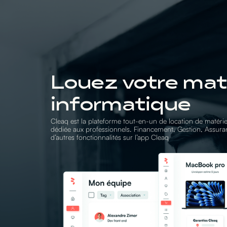
Louez votre maté
informatique
Cleaq est la plateforme tout-en-un de location de matérie
dédiée aux professionnels. Financement, Gestion, Assura
d’autres fonctionnalités sur l’app Cleaq