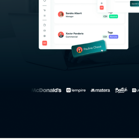
Salut c'est nous...
les Cookies !
On a attendu d'être sûrs que le contenu de ce site vous intéresse
avant de vous déranger, mais on aimerait bien vous
accompagner pendant votre visite...
C'est OK pour vous ?
Voici pourquoi nous utilisons des cookies.
Partage de données avec Google
Voici nos cookies !
Consentements certifiés par