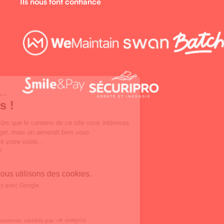
Ils nous font confiance
Salut c'est nous...
les Cookies !
On a attendu d'être sûrs que le contenu
de ce site vous intéresse avant de
vous déranger, mais on aimerait bien vous accompagner pendant
votre visite...
C'est OK pour vous ?
Voici pourquoi nous utilisons des cookies.
Partage de données avec Google
Voici nos cookies !
Consentements certifiés par