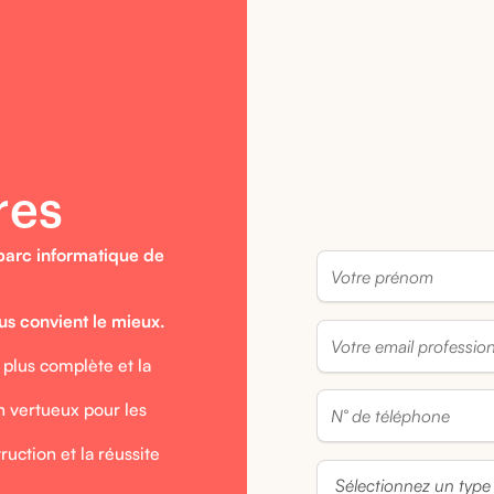
res
 parc informatique de
us convient le mieux.
a plus complète et la
 vertueux pour les
uction et la réussite