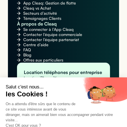
App Cleaq: Gestion de flotte
Cleaq vs Achat
Secteurs d’activité
Témoignages Clients
À propos de Cleaq
Se connecter à l’App Cleaq
Contacter l’équipe commerciale
Contacter l’équipe partenariat
Centre d’aide
FAQ
Blog
Offres aux particuliers
Location téléphones pour entreprise
Location iPhone 16
Location Apple iPhone 16 Pro Max
Salut c'est nous...
Location Samsung Galaxy S25
les Cookies !
Location MacBook pour entreprise
Location Apple MacBook Pro 14" M4
Location Apple MacBook Air M4
On a attendu d'être sûrs que le contenu de
Location MacBook Air 15" M4
ce site vous intéresse avant de vous
Location tablettes pour entreprise
déranger, mais on aimerait bien vous accompagner pendant votre
Location Apple iPad Pro 11" M4 (Wi-Fi)
visite...
Location Apple iPad Pro 11" M4 (Wi-Fi +
C'est OK pour vous ?