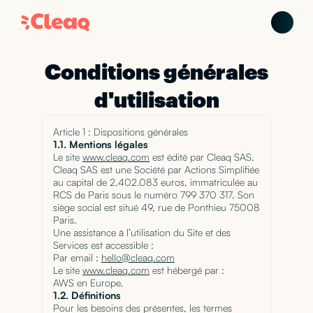
Conditions générales
d'utilisation
Article 1 : Dispositions générales
1.1. Mentions légales
Le site
www.cleaq.com
est édité par Cleaq SAS.
Cleaq SAS est une Société par Actions Simplifiée
au capital de 2.402.083 euros, immatriculée au
RCS de Paris sous le numéro 799 370 317. Son
siège social est situé 49, rue de Ponthieu 75008
Paris.
Une assistance à l’utilisation du Site et des
Services est accessible :
Par email :
hello@cleaq.com
Le site
www.cleaq.com
est hébergé par :
AWS en Europe.
1.2. Définitions
Pour les besoins des présentes, les termes