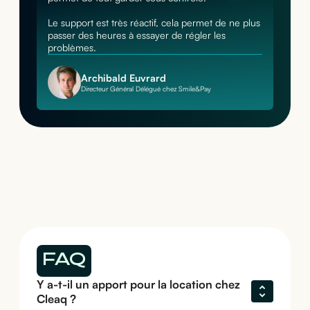
Le support est très réactif, cela permet de ne plus
passer des heures à essayer de régler les
problèmes.
Archibald Euvrard
Directeur Général Délégué chez Smile&Pay
FAQ
Y a-t-il un apport pour la location chez 
Cleaq ?