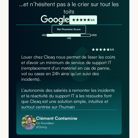
...et n’hésitent pas à le crier sur tout les
toits
5/5
Net Promoter Score
-100
+100
+93
5/5
Louer chez Cleaq nous permet de lisser les coûts
et d’avoir un minimum de service de support IT
(remplacement d’un matériel en cas de panne,
vol ou casse en 24h ainsi qu’un suivi des
incidents).
L'autonomie des salariés à remonter les incidents
et la réactivité du support IT à les résoudre font
que Cleaq est une solution simple, intuitive et
surtout centrée sur l’humain
Clément Contamine
Co-foundeur
d'Omny