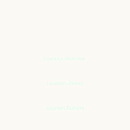
Le matériel informatique
qui s’adapte à votre
activité
+
400
références à notre catalogue
Location Macbook
Location iPhone
Location Tablette