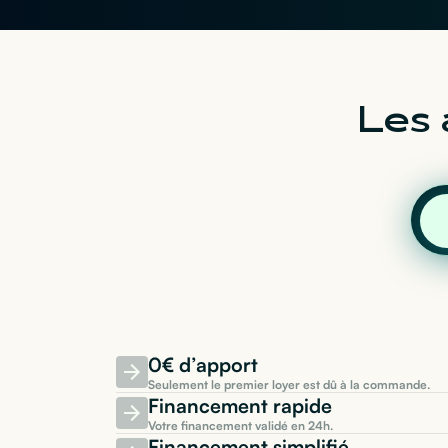
Les 
0€ d’apport
Seulement le premier loyer est dû à la commande.
Financement rapide
Votre financement validé en 24h.
Financement simplifié