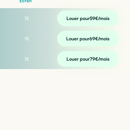
Écran
15
Louer pour
59
€/mois
15
Louer pour
69
€/mois
15
Louer pour
79
€/mois
n ?
lon