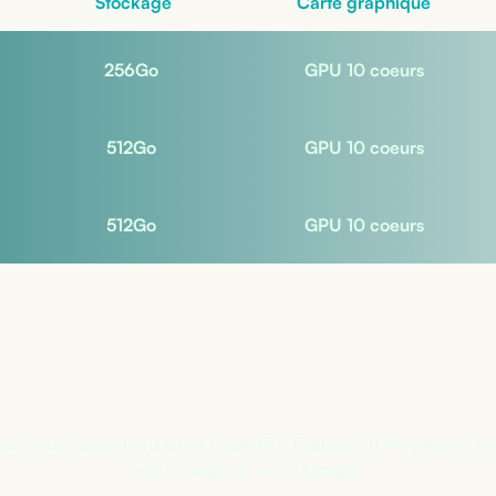
Stockage
Carte graphique
256
Go
GPU 10 coeurs
512
Go
GPU 10 coeurs
512
Go
GPU 10 coeurs
s sûr de la bonne configuratio
us vous conseillons dans ChatGPT, Claude ou Perplexity, se
votre usage et votre budget.