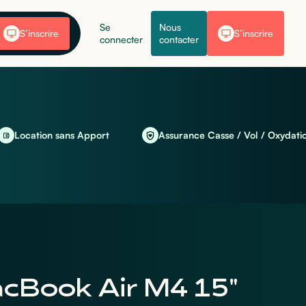
Se
Nous
S’inscrire
S’inscrire
connecter
contacter
tion sans Apport
Assurance Casse / Vol / Oxydation inclus
cBook Air M4 15"