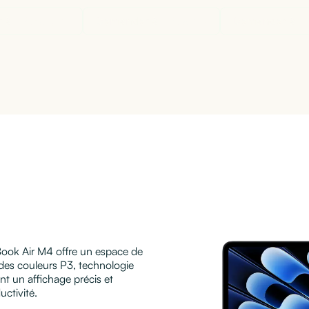
 à
ChatGPT
Demander à
Claude
Demander à
e
cBook Air M4 offre un espace de
é des couleurs P3, technologie
nt un affichage précis et
uctivité.