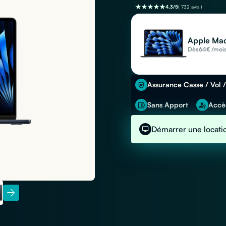
4,3/5
( 732 avis )
Apple Mac
Dès
64
€ /moi
Assurance Casse / Vol /
Sans Apport
Accès
Démarrer une locati