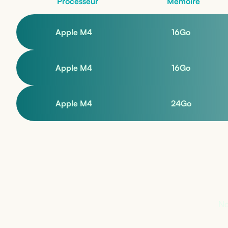
Processeur
Mémoire
Apple M4
16
Go
Apple M4
16
Go
Apple M4
24
Go
Pa
No