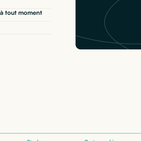
t* à tout moment
 MacBook Air M4 15"
:
nos configurations