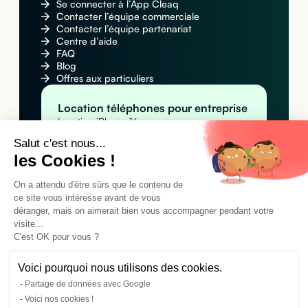
Se connecter à l’App Cleaq
Contacter l’équipe commerciale
Contacter l’équipe partenariat
Centre d’aide
FAQ
Blog
Offres aux particuliers
Location téléphones pour entreprise
Location iPhone 16
Location Apple iPhone 16 Pro Max
Salut c'est nous...
Location Samsung Galaxy S25
les Cookies !
Location MacBook pour entreprise
Location Apple MacBook Pro 14" M4
Location Apple MacBook Air M4
On a attendu d'être sûrs que le contenu de
Location MacBook Air 15" M4
ce site vous intéresse avant de vous
Location tablettes pour entreprise
déranger, mais on aimerait bien vous accompagner pendant votre
Location Apple iPad Pro 11" M4 (Wi-Fi)
visite...
Location Apple iPad Pro 11" M4 (Wi-Fi +
C'est OK pour vous ?
Cellular)
Location Samsung Galaxy Tab A9+
Voici pourquoi nous utilisons des cookies.
Partage de données avec Google
©2024 Cleaq SAS. Tous droits réservés.
Voici nos cookies !
Conditions générales d'utilisation