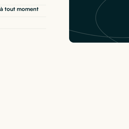
t* à tout moment
matériel informatique
’adapte à votre activi
+
400
références à notre catalogue