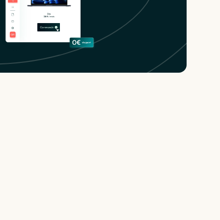
 qui
té