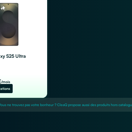
y S25 Ultra
€
/mois
rations
Vous ne trouvez pas votre bonheur ? CleaQ propose aussi des produits hors catalog