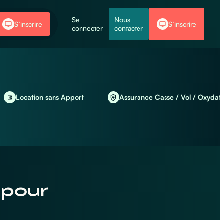
Se
Nous
S’inscrire
S’inscrire
connecter
contacter
tion sans Apport
Assurance Casse / Vol / Oxydation inclus
 pour