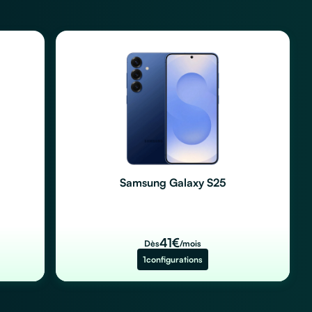
Samsung Galaxy S25
41
€
Dès
/mois
1
configurations