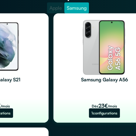
Apple
Samsung
alaxy S21
Samsung Galaxy A56
€
23
€
/mois
Dès
/mois
rations
1
configurations