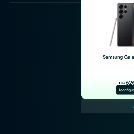
Samsung Galax
62
Dès
1
configu