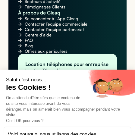
Secteurs d’activité
Témoignages Clients
À propos de Cleaq
Se connecter à l’App Cleaq
Contacter l’équipe commerciale
Contacter l’équipe partenariat
Centre d’aide
FAQ
Blog
Offres aux particuliers
Location téléphones pour entreprise
Location iPhone 16
Location Apple iPhone 16 Pro Max
Salut c'est nous...
Location Samsung Galaxy S25
les Cookies !
Location MacBook pour entreprise
Location Apple MacBook Pro 14" M4
Location Apple MacBook Air M4
On a attendu d'être sûrs que le contenu de
Location MacBook Air 15" M4
ce site vous intéresse avant de vous
Location tablettes pour entreprise
déranger, mais on aimerait bien vous accompagner pendant votre
Location Apple iPad Pro 11" M4 (Wi-Fi)
visite...
Location Apple iPad Pro 11" M4 (Wi-Fi +
C'est OK pour vous ?
Cellular)
Location Samsung Galaxy Tab A9+
Voici pourquoi nous utilisons des cookies.