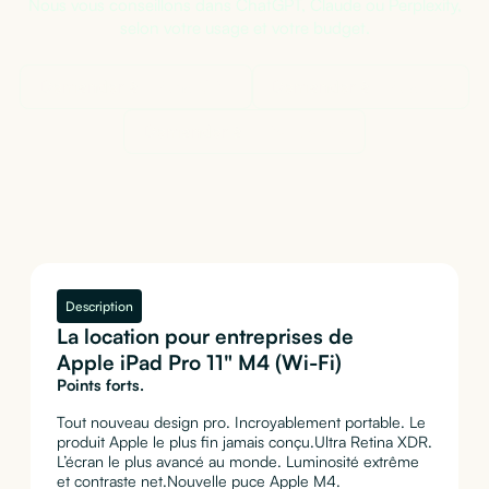
Nous vous conseillons dans ChatGPT, Claude ou Perplexity,
selon votre usage et votre budget.
Demander à
ChatGPT
Demander à
Claude
Demander à
Perplexity
Description
La location pour entreprises de
Apple iPad Pro 11" M4 (Wi-Fi)
Points forts.
Tout nouveau design pro. Incroyablement portable. Le
produit Apple le plus fin jamais conçu.Ultra Retina XDR.
L’écran le plus avancé au monde. Luminosité extrême
et contraste net.Nouvelle puce Apple M4.