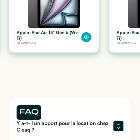
Apple iPad Air 13" Gen 6 (Wi-
Apple iPad
Fi)
Fi)
Dès
39
€/mois
Dès
39
€/mois
FAQ
Y a-t-il un apport pour la location chez 
Cleaq ?