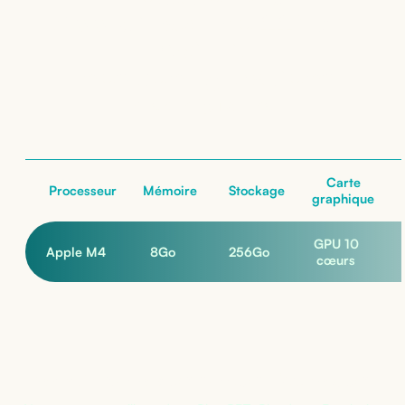
Apple iPad Pro 11" M4
(Wi-Fi)
: nos configurations
nos configurations
Carte
Processeur
Mémoire
Stockage
graphique
GPU 10
Apple M4
8
Go
256
Go
cœurs
Pas sûr de la bonne configuration ?