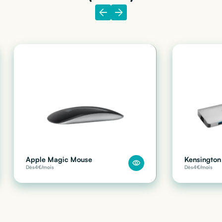
Apple Magic Mouse
Kensington 
Dès
4
€/mois
Dès
4
€/mois