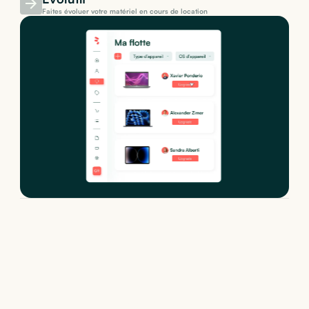
Faites évoluer votre matériel en cours de location
Location de