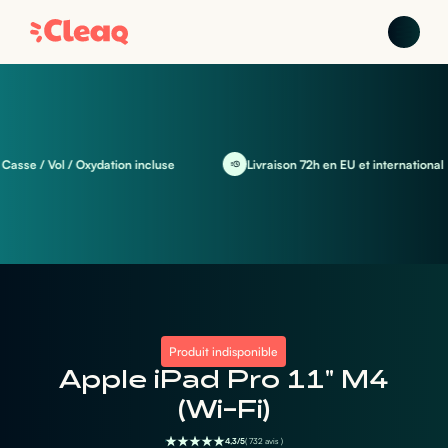
e / Vol / Oxydation incluse
Livraison 72h en EU et international
Produit indisponible
Apple iPad Pro 11" M4
(Wi-Fi)
4,3/5
( 732 avis )