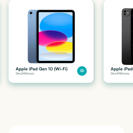
Apple iPad Gen 10 (Wi-Fi)
Apple iPad
Dès
24
€/mois
Dès
49
€/mois