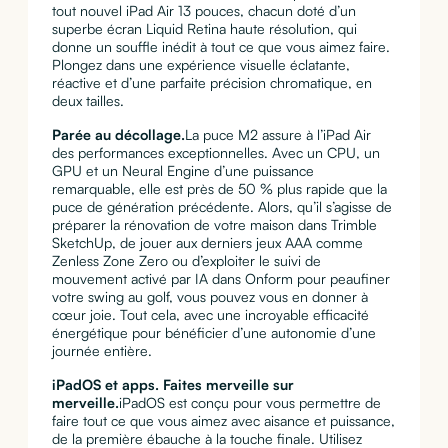
tout nouvel iPad Air 13 pouces, chacun doté d’un
superbe écran Liquid Retina haute résolution, qui
donne un souffle inédit à tout ce que vous aimez faire.
Plongez dans une expérience visuelle éclatante,
réactive et d’une parfaite précision chromatique, en
deux tailles.
Parée au décollage.
La puce M2 assure à l’iPad Air
des performances exceptionnelles. Avec un CPU, un
GPU et un Neural Engine d’une puissance
remarquable, elle est près de 50 % plus rapide que la
puce de génération précédente. Alors, qu’il s’agisse de
préparer la rénovation de votre maison dans Trimble
SketchUp, de jouer aux derniers jeux AAA comme
Zenless Zone Zero ou d’exploiter le suivi de
mouvement activé par IA dans Onform pour peaufiner
votre swing au golf, vous pouvez vous en donner à
cœur joie. Tout cela, avec une incroyable efficacité
énergétique pour bénéficier d’une autonomie d’une
journée entière.
iPadOS et apps. Faites merveille sur
merveille.
iPadOS est conçu pour vous permettre de
faire tout ce que vous aimez avec aisance et puissance,
de la première ébauche à la touche finale. Utilisez