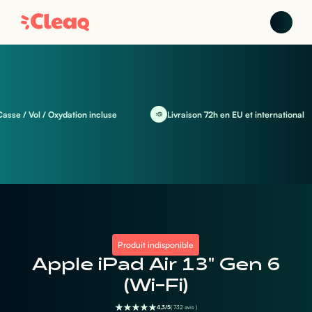
 / Vol / Oxydation incluse
Livraison 72h en EU et international
Produit indisponible
Apple iPad Air 13" Gen 6
(Wi-Fi)
4,3/5
( 732 avis )