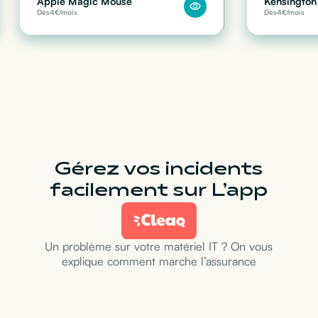
Apple Magic Mouse
Kensington 
Dès
4
€/mois
Dès
4
€/mois
Gérez vos incidents
facilement sur L’app
Un problème sur votre matériel IT ? On vous
explique comment marche l’assurance