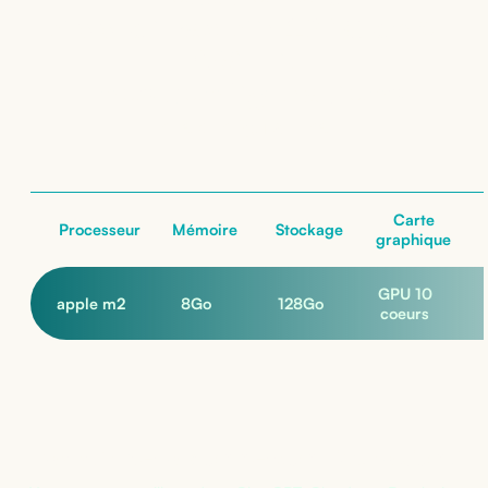
Apple iPad Air 13" Gen 6
(Wi-Fi)
: nos configurations
nos configurations
Carte
Processeur
Mémoire
Stockage
graphique
GPU 10
apple m2
8
Go
128
Go
coeurs
Pas sûr de la bonne configuration ?