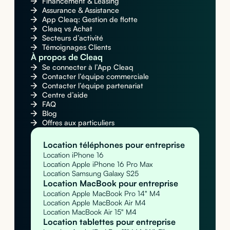
Financement & Leasing
Assurance & Assistance
App Cleaq: Gestion de flotte
Cleaq vs Achat
Secteurs d’activité
Témoignages Clients
À propos de Cleaq
Se connecter à l’App Cleaq
Contacter l’équipe commerciale
Contacter l’équipe partenariat
Centre d’aide
FAQ
Blog
Offres aux particuliers
Location téléphones pour entreprise
Location iPhone 16
Location Apple iPhone 16 Pro Max
Location Samsung Galaxy S25
Location MacBook pour entreprise
Location Apple MacBook Pro 14" M4
Location Apple MacBook Air M4
Location MacBook Air 15" M4
Location tablettes pour entreprise