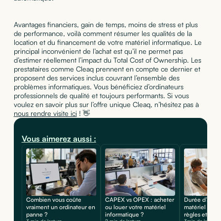
Avantages financiers, gain de temps, moins de stress et plus
de performance, voilà comment résumer les qualités de la
location et du financement de votre matériel informatique. Le
principal inconvénient de l’achat est qu’il ne permet pas
d’estimer réellement l’impact du Total Cost of Ownership. Les
prestataires comme Cleaq prennent en compte ce dernier et
proposent des services inclus couvrant l’ensemble des
problèmes informatiques. Vous bénéficiez d’ordinateurs
professionnels de qualité et toujours performants. Si vous
voulez en savoir plus sur l’offre unique Cleaq, n’hésitez pas à
nous rendre visite ici
! 👋
Vous aimerez aussi :
Combien vous coûte
CAPEX vs OPEX : acheter
Durée d’amor
vraiment un ordinateur en
ou louer votre matériel
matériel infor
panne ?
informatique ?
règles et calcu
3 min de lecture
2 min de lecture
3min de lecture