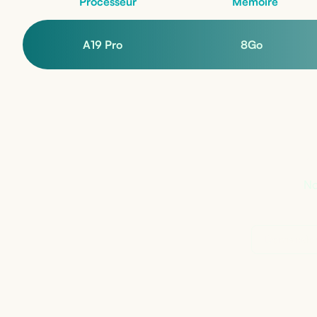
Processeur
Mémoire
A19 Pro
8
Go
Pa
No
Demander