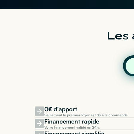
Les 
0€ d’apport
Seulement le premier loyer est dû à la commande.
Financement rapide
Votre financement validé en 24h.
Financement simplifié