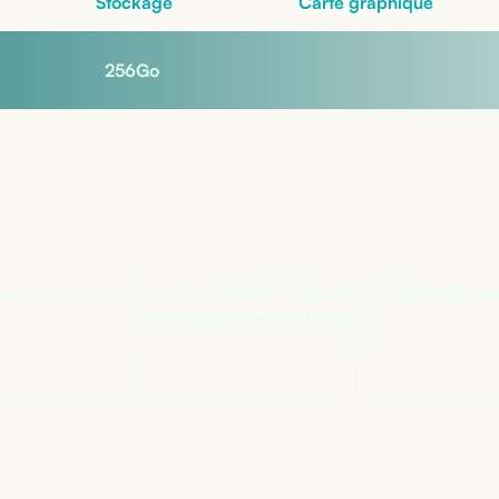
Stockage
Carte graphique
256
Go
s sûr de la bonne configuratio
us vous conseillons dans ChatGPT, Claude ou Perplexity, se
votre usage et votre budget.
 à
ChatGPT
Demander à
Claude
Demander à