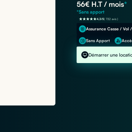
56
€ H.T / mois
*
*Sans apport
4,3/5
( 732 avis )
Assurance Casse / Vol /
Sans Apport
Accès
Démarrer une locati