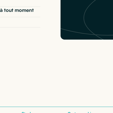
t* à tout moment
pple iPhone Air
: nos 
nos configurations