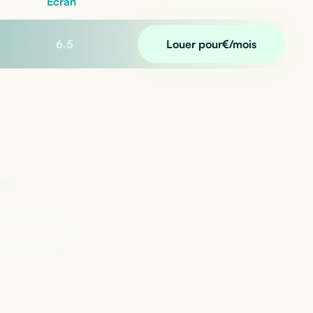
Écran
6.5
Louer pour
€/mois
n ?
lon
Perplexity