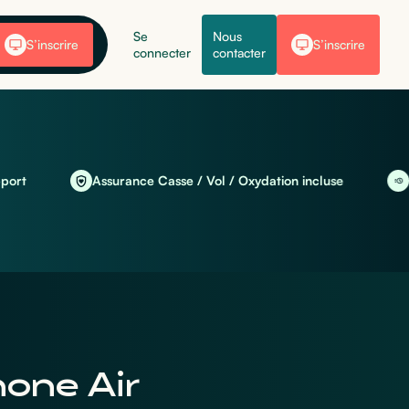
Se
Nous
S’inscrire
S’inscrire
connecter
contacter
Assurance Casse / Vol / Oxydation incluse
Livrais
hone Air