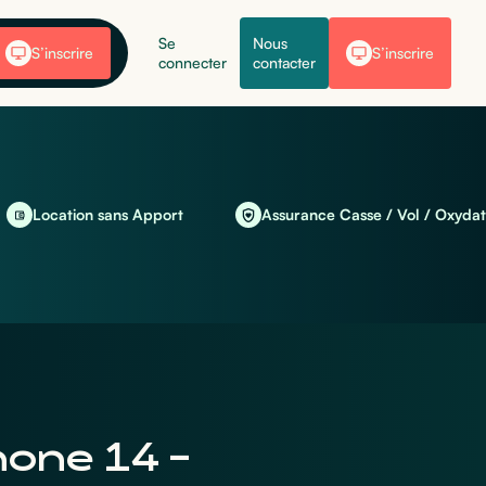
Se
Nous
S’inscrire
S’inscrire
connecter
contacter
ation sans Apport
Assurance Casse / Vol / Oxydation incl
hone 14 -