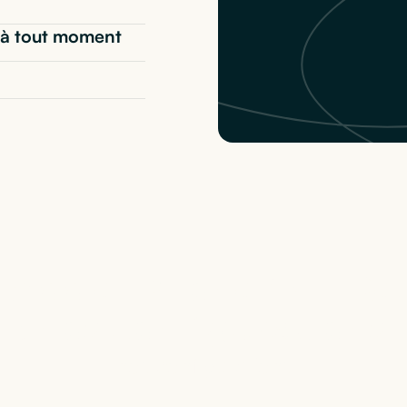
t* à tout moment
e
Apple iPhone 14 - Re
: nos configurations
nos configurations