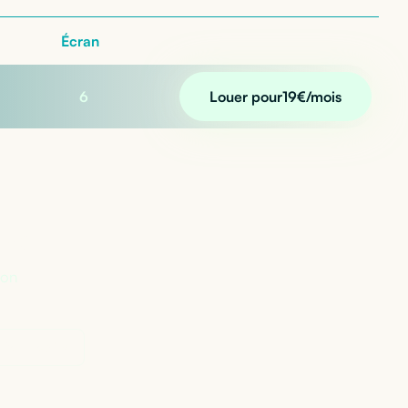
Écran
6
Louer pour
19
€/mois
n ?
lon
Perplexity