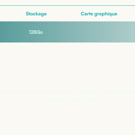
Stockage
Carte graphique
128
Go
s sûr de la bonne configuratio
us vous conseillons dans ChatGPT, Claude ou Perplexity, se
votre usage et votre budget.
 à
ChatGPT
Demander à
Claude
Demander à