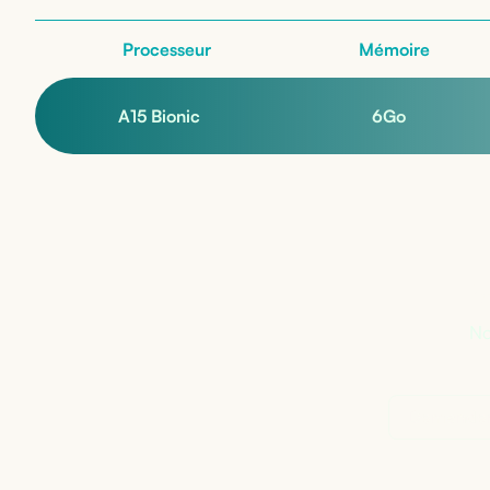
Processeur
Mémoire
A15 Bionic
6
Go
Pa
No
Demander