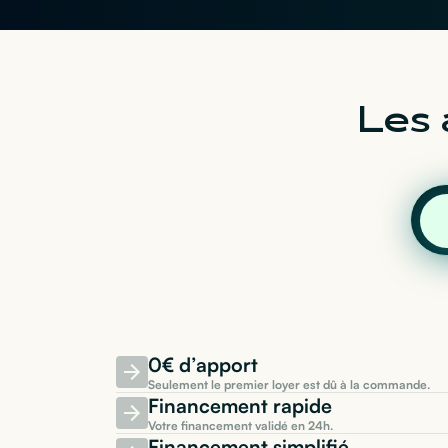
Les 
0€ d’apport
Seulement le premier loyer est dû à la commande.
Financement rapide
Votre financement validé en 24h.
Financement simplifié