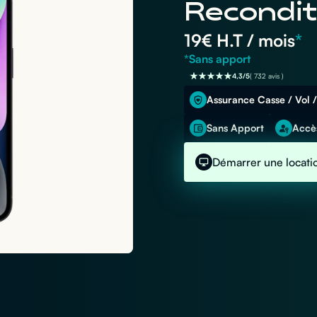
Recondit
19
€ H.T / mois
*
*Sans apport
4,3/5
( 732 avis )
Assurance Casse / Vol /
Sans Apport
Accès
Démarrer une locati