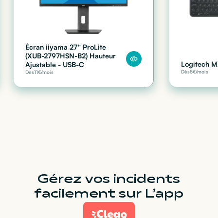
Écran iiyama 27" ProLite
(XUB-2797HSN-B2) Hauteur
Logitech M
Ajustable - USB-C
Dès
5
€/mois
Dès
11
€/mois
Gérez vos incidents
facilement sur L’app