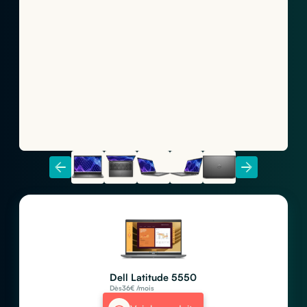
Dell Latitude 5550
Dès
36
€ /mois