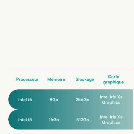
Location de
Dell Latitude 3540
: nos configurations
nos configurations
Carte
Processeur
Mémoire
Stockage
graphique
Intel Iris Xe
intel i5
8
Go
256
Go
Graphics
Intel Iris Xe
intel i5
16
Go
512
Go
Graphics