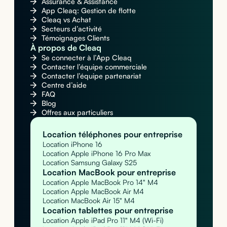
Assurance & Assistance
App Cleaq: Gestion de flotte
Cleaq vs Achat
Secteurs d’activité
Témoignages Clients
À propos de Cleaq
Se connecter à l’App Cleaq
Contacter l’équipe commerciale
Contacter l’équipe partenariat
Centre d’aide
FAQ
Blog
Offres aux particuliers
Location téléphones pour entreprise
Location iPhone 16
Location Apple iPhone 16 Pro Max
Location Samsung Galaxy S25
Location MacBook pour entreprise
Location Apple MacBook Pro 14" M4
Location Apple MacBook Air M4
Location MacBook Air 15" M4
Location tablettes pour entreprise
Location Apple iPad Pro 11" M4 (Wi-Fi)