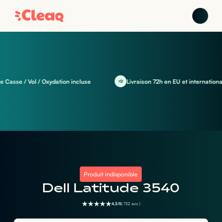
 Vol / Oxydation incluse
Livraison 72h en EU et international
Produit indisponible
Dell Latitude 3540
4,3/5
( 732 avis )