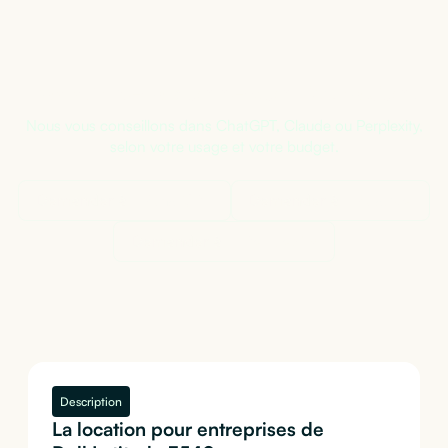
Pas sûr de la bonne configuration ?
Nous vous conseillons dans ChatGPT, Claude ou Perplexity,
selon votre usage et votre budget.
Demander à
ChatGPT
Demander à
Claude
Demander à
Perplexity
Description
La location pour entreprises de