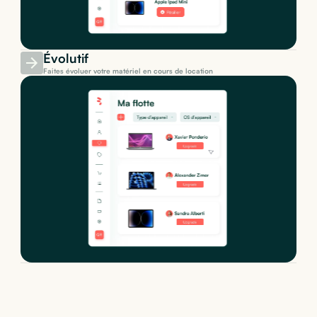
Évolutif
Faites évoluer votre matériel en cours de location