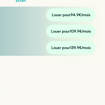
Écran
Louer pour
94.9
€/mois
Louer pour
109.9
€/mois
Louer pour
139.9
€/mois
n ?
lon