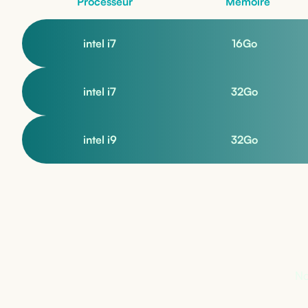
Processeur
Mémoire
intel i7
16
Go
intel i7
32
Go
intel i9
32
Go
Pa
No