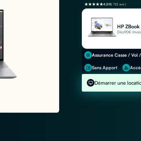
4,3/5
( 732 avis )
HP ZBook 
Dès
90
€ /moi
Assurance Casse / Vol /
Sans Apport
Accès
Démarrer une locati