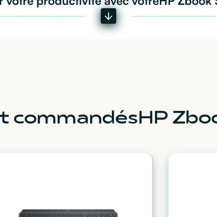
 votre productivité avec votre
HP Zbook 
ent commandés
HP Zboo