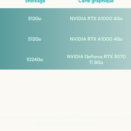
Stockage
Carte graphique
512
Go
NVIDIA RTX A1000 4Go
512
Go
NVIDIA RTX A1000 4Go
NVIDIA GeForce RTX 3070
1024
Go
Ti 8Go
s sûr de la bonne configuratio
us vous conseillons dans ChatGPT, Claude ou Perplexity, se
votre usage et votre budget.