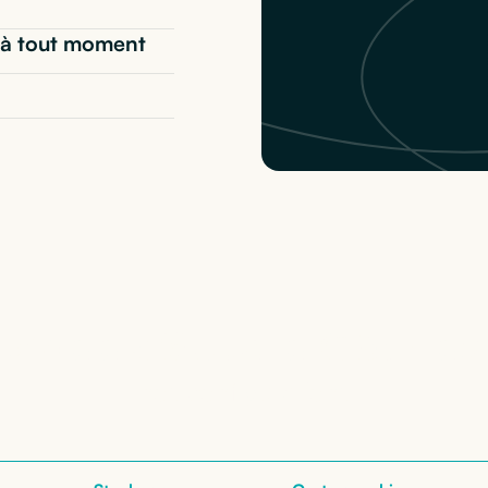
t* à tout moment
 Zbook Studio G9
: no
nos configurations