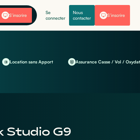
Se
Nous
S’inscrire
S’inscrire
connecter
contacter
cation sans Apport
Assurance Casse / Vol / Oxydation incl
 Studio G9