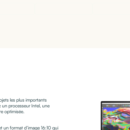
 à
ChatGPT
Demander à
Claude
Demander à
e
jets les plus importants
c un processeur Intel, une
e optimisée.
et un format d’image 16:10 qui