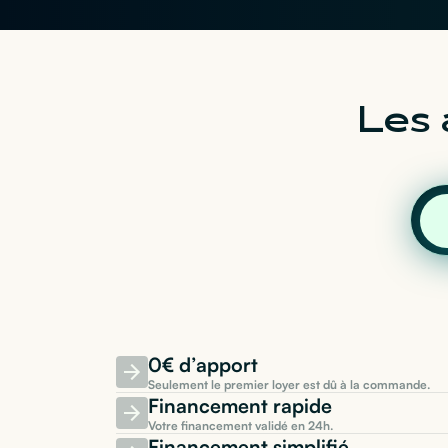
Les 
0€ d’apport
Seulement le premier loyer est dû à la commande.
Financement rapide
Votre financement validé en 24h.
Financement simplifié