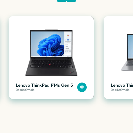
Lenovo ThinkPad P14s Gen 5
Lenovo Thi
Dès
64
€/mois
Dès
42
€/mois