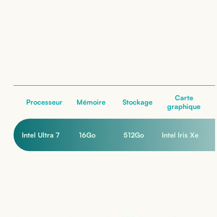
Lenovo ThinkPad L14
Gen5
: nos configurations
nos configurations
Carte
Processeur
Mémoire
Stockage
graphique
Intel Ultra 7
16
Go
512
Go
Intel Iris Xe
Pas sûr de la bonne configuration ?