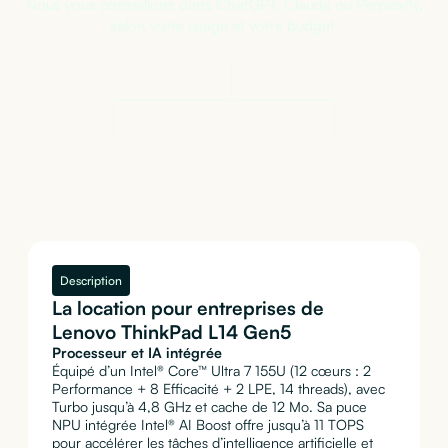
Nous vous conseillons dans ChatGPT, Claude ou Perplexity,
selon votre usage et votre budget.
Demander à
ChatGPT
Demander à
Claude
Demander à
Perplexity
Description
La location pour entreprises de
Lenovo ThinkPad L14 Gen5
Processeur et IA intégrée
Équipé d’un Intel® Core™ Ultra 7 155U (12 cœurs : 2
Performance + 8 Efficacité + 2 LPE, 14 threads), avec
Turbo jusqu’à 4,8 GHz et cache de 12 Mo. Sa puce
NPU intégrée Intel® AI Boost offre jusqu’à 11 TOPS
pour accélérer les tâches d’intelligence artificielle et