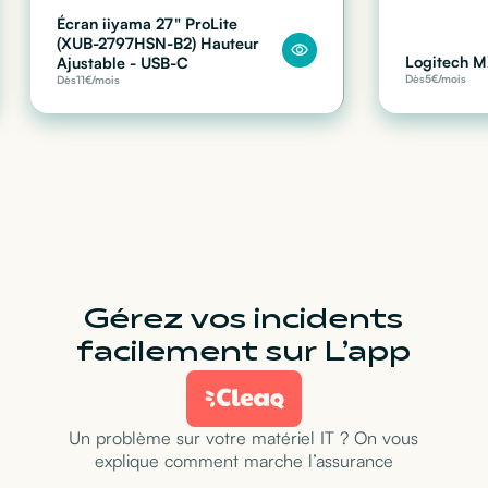
Écran iiyama 27" ProLite
(XUB-2797HSN-B2) Hauteur
Logitech M
Ajustable - USB-C
Dès
5
€/mois
Dès
11
€/mois
Gérez vos incidents
facilement sur L’app
Un problème sur votre matériel IT ? On vous
explique comment marche l’assurance