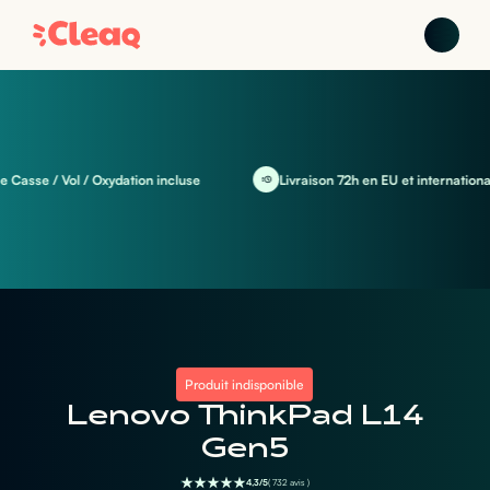
sse / Vol / Oxydation incluse
Livraison 72h en EU et international
Produit indisponible
Lenovo ThinkPad L14
Gen5
4,3/5
( 732 avis )