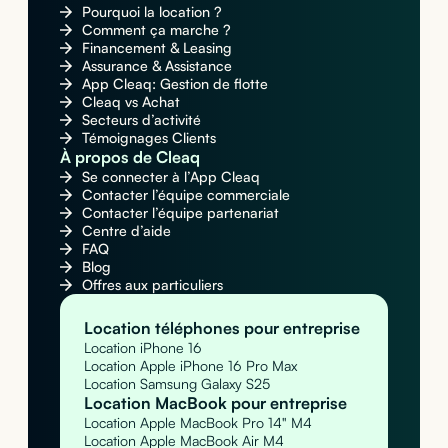
Pourquoi la location ?
Comment ça marche ?
Financement & Leasing
Assurance & Assistance
App Cleaq: Gestion de flotte
Cleaq vs Achat
Secteurs d’activité
Témoignages Clients
À propos de Cleaq
Se connecter à l’App Cleaq
Contacter l’équipe commerciale
Contacter l’équipe partenariat
Centre d’aide
FAQ
Blog
Offres aux particuliers
Location téléphones pour entreprise
Location iPhone 16
Location Apple iPhone 16 Pro Max
Location Samsung Galaxy S25
Location MacBook pour entreprise
Location Apple MacBook Pro 14" M4
Location Apple MacBook Air M4