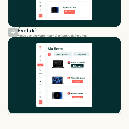
Évolutif
Faites évoluer votre matériel en cours de location