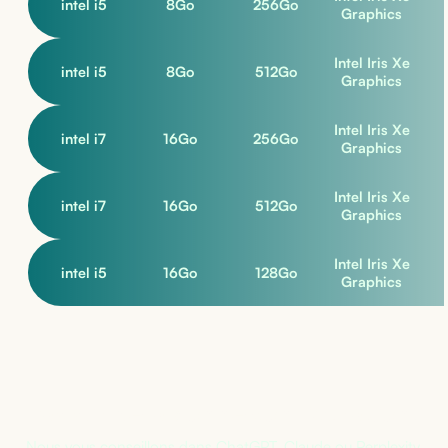
intel i5
8
Go
256
Go
Graphics
Intel Iris Xe
intel i5
8
Go
512
Go
Graphics
Intel Iris Xe
intel i7
16
Go
256
Go
Graphics
Intel Iris Xe
intel i7
16
Go
512
Go
Graphics
Intel Iris Xe
intel i5
16
Go
128
Go
Graphics
Pas sûr de la bonne configuration ?
Nous vous conseillons dans ChatGPT, Claude ou Perplexity,