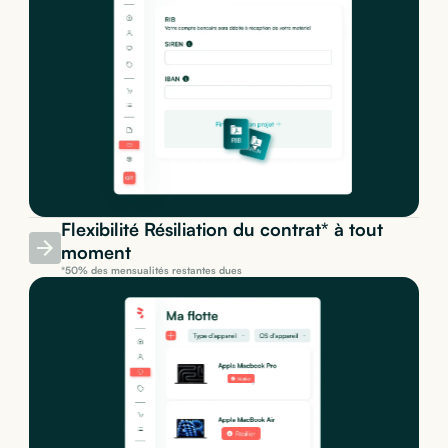
Flexibilité Résiliation du contrat* à tout
moment
*50% des mensualités restantes dues