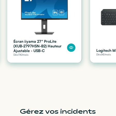
Écran iiyama 27" ProLite
(XUB-2797HSN-B2) Hauteur
Logitech M
Ajustable - USB-C
Dès
5
€/mois
Dès
11
€/mois
Gérez vos incidents