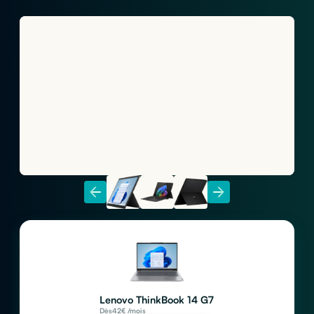
Lenovo ThinkBook 14 G7
Dès
42
€ /mois