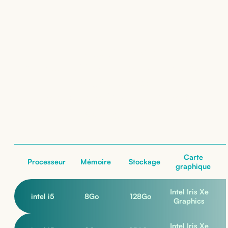
Location de
Microsoft Surface Pro 8 +
Keyboard
: nos configurations
nos configurations
Carte
Processeur
Mémoire
Stockage
graphique
Intel Iris Xe
intel i5
8
Go
128
Go
Graphics
Intel Iris Xe