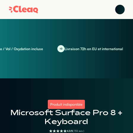
Vol / Oxydation incluse
Livraison 72h en EU et international
Produit indisponible
Microsoft Surface Pro 8 +
Keyboard
4,3/5
( 732 avis )