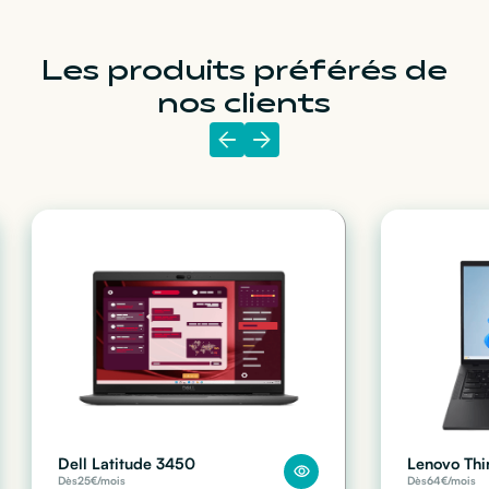
Les produits préférés de
nos clients
Dell Latitude 3450
Lenovo Thi
Dès
25
€/mois
Dès
64
€/mois