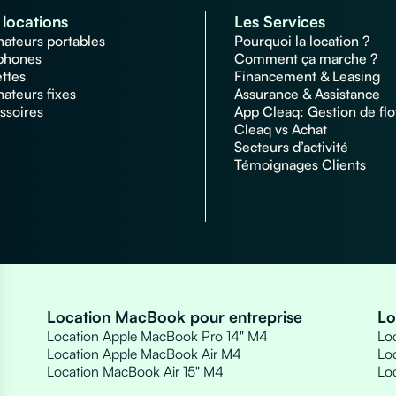
locations
Les Services
nateurs portables
Pourquoi la location ?
phones
Comment ça marche ?
ettes
Financement & Leasing
nateurs fixes
Assurance & Assistance
ssoires
App Cleaq: Gestion de flo
Cleaq vs Achat
Secteurs d’activité
Témoignages Clients
Location MacBook pour entreprise
Lo
Location Apple MacBook Pro 14" M4
Loc
Location Apple MacBook Air M4
Loc
Location MacBook Air 15" M4
Lo