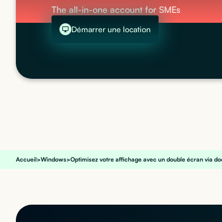
The all-in-one account for SMEs
Démarrer une location
Accueil
>
Windows
>
Optimisez votre affichage avec un double écran via do