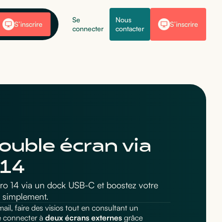
Se
Nous
S’inscrire
S’inscrire
connecter
contacter
ouble écran via
 14
Pro 14 via un dock USB-C et boostez votre
r simplement.
 mail, faire des visios tout en consultant un
e connecter à
deux écrans externes
grâce