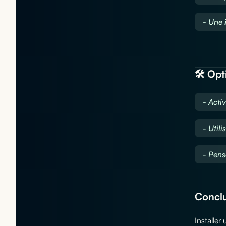
- Une
🛠️ Op
- Acti
- Utili
- Pens
Concl
Installe