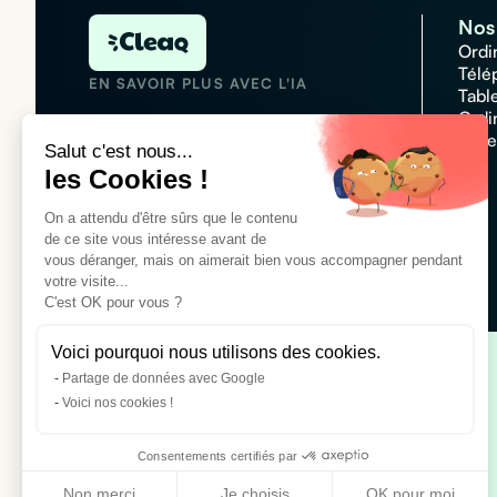
Nos 
Ordi
Télé
EN SAVOIR PLUS AVEC L'IA
Tabl
Ordi
Acce
Salut c'est nous...
les Cookies !
N°1 des plateformes de
On a attendu d'être sûrs que le contenu
locations informatique
de ce site vous intéresse avant de
Customer rating :
4,7/5
vous déranger, mais on aimerait bien vous accompagner pendant
votre visite...
C'est OK pour vous ?
Voici pourquoi nous utilisons des cookies.
Partage de données avec Google
Location téléphones pour entreprise
Voici nos cookies !
Location iPhone 16
Location Apple iPhone 16 Pro Max
Consentements certifiés par
Location Samsung Galaxy S25
Non merci
Je choisis
OK pour moi