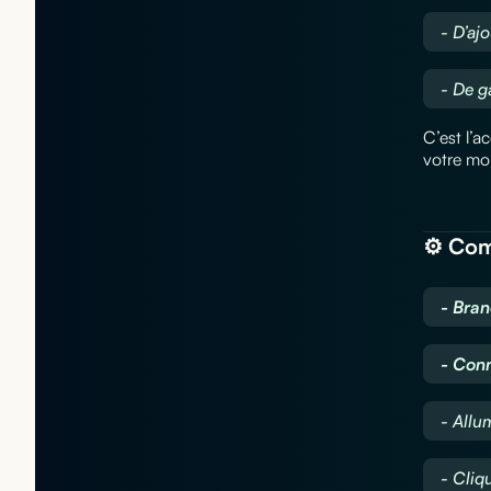
- D’aj
- De g
C’est l’a
votre mob
⚙️ Com
- Bra
- Con
- Allu
- Cliq