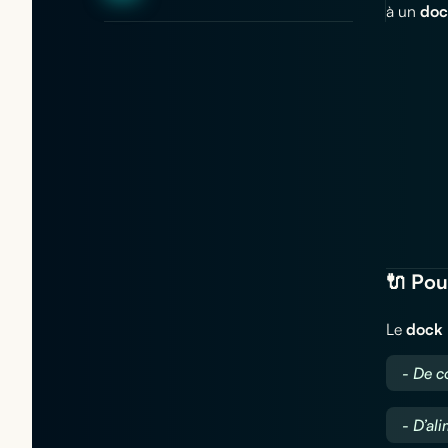
à un
doc
🔌 Pou
Le
dock
- De 
- D’al