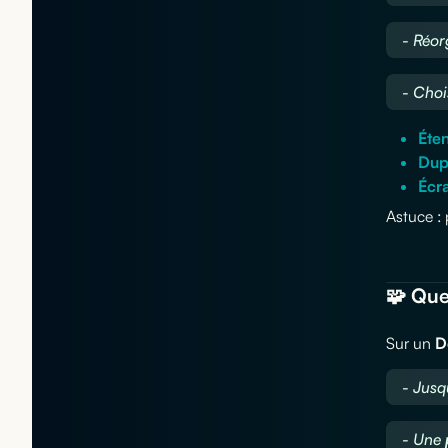
- Réor
- Choi
Éten
Dup
Écr
Astuce : 
🧩 Que
Sur un
D
- Jusq
- Une