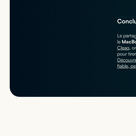
Concl
Le parta
le
MacBo
Cleaq
, o
pour tirer
Découvre
fiable, p