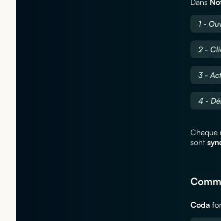
Dans
No
1 - Ou
2 - Cl
3 - Ac
4 - Dé
Chaque m
sont
syn
Commen
Coda
fon