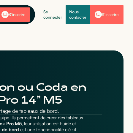
Se
Nous
S’inscrire
S’inscrire
connecter
contacter
ion ou Coda en
Pro 14” M5
tage de tableaux de bord.
uipe. Ils permettent de créer des tableaux
ok Pro M5
, leur utilisation est fluide et
x de bord
est une fonctionnalité clé : il