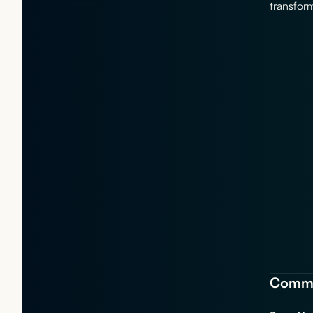
transform
Commen