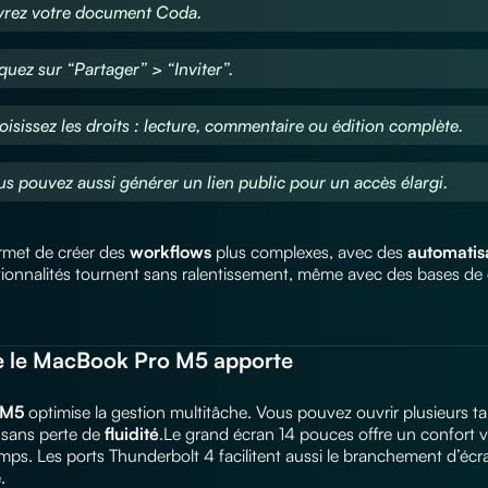
vrez votre document Coda.
iquez sur “Partager” > “Inviter”.
oisissez les droits : lecture, commentaire ou édition complète.
us pouvez aussi générer un lien public pour un accès élargi.
met de créer des
workflows
plus complexes, avec des
automatis
tionnalités tournent sans ralentissement, même avec des bases d
e le MacBook Pro M5 apporte
 M5
optimise la gestion multitâche. Vous pouvez ouvrir plusieurs 
, sans perte de
fluidité
.Le grand écran 14 pouces offre un confort vi
s. Les ports Thunderbolt 4 facilitent aussi le branchement d’écra
.