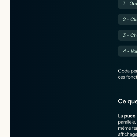
1 - Ou
2 - Cl
3 - Ch
4 - Vo
Coda per
ces fonc
Ce qu
La
puce
parallèle
même temp
affichage