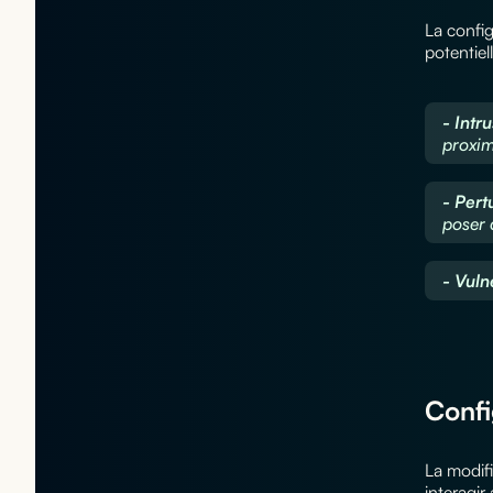
La config
potentiel
- Intr
proxim
- Pert
poser 
- Vuln
Confi
La modifi
interagir