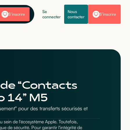
Se
Nous
S’inscrire
S’inscrire
connecter
contacter
ode “Contacts
o 14” M5
ment" pour des transferts sécurisés et
s au sein de l'écosystème Apple. Toutefois,
ue de sécurité. Pour garantir l'intégrité de