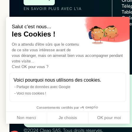
Ordi
Télé
EN SAVOIR PLUS AVEC L'IA
Tabl
Ordi
Acce
Salut c'est nous...
les Cookies !
N°1 des plateformes de
On a attendu d'être sûrs que le contenu
locations informatique
de ce site vous intéresse avant de
Customer rating :
4,7/5
vous déranger, mais on aimerait bien vous accompagner pendant
votre visite...
C'est OK pour vous ?
Voici pourquoi nous utilisons des cookies.
Partage de données avec Google
Location téléphones pour entreprise
Voici nos cookies !
Location iPhone 16
Location Apple iPhone 16 Pro Max
Consentements certifiés par
Location Samsung Galaxy S25
Non merci
Je choisis
OK pour moi
Axeptio consent
Plateforme de Gestion du Consentement : Personnalisez vo
©2024 Cleaq SAS. Tous droits réservés.