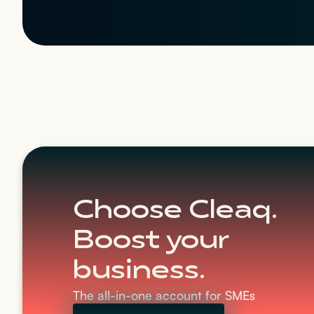
Choose Cleaq.
Boost your
business.
The all-in-one account for SMEs