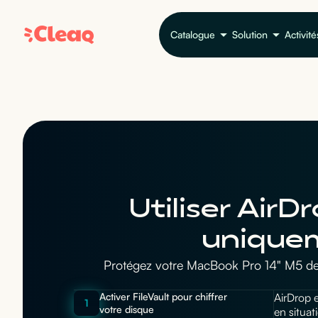
Catalogue
Solution
Activité
Utiliser Air
uniquem
Protégez votre MacBook Pro 14" M5 des
Activer FileVault pour chiffrer
AirDrop e
1
votre disque
en situat