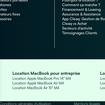
nateurs portables
Pourquoi la location ?
phones
Comment ça marche ?
ettes
Financement & Leasing
nateurs fixes
Assurance & Assistance
ssoires
App Cleaq: Gestion de flo
Cleaq vs Achat
Secteurs d’activité
Témoignages Clients
Location MacBook pour entreprise
Lo
Location Apple MacBook Pro 14" M4
Loc
Location Apple MacBook Air M4
Loc
Location MacBook Air 15" M4
Lo
s Options
Conditions générales d'utilisation
Mentions légales