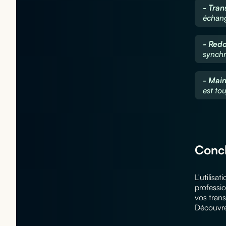
- Tran
échang
- Red
synchr
- Main
est to
Concl
L'utilisa
professio
vos trans
Découvre