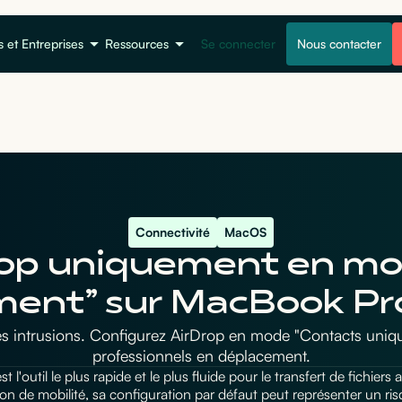
s et Entreprises
Ressources
Se connecter
Nous contacter
Connectivité
MacOS
Drop uniquement en m
ent” sur MacBook Pr
 intrusions. Configurez AirDrop en mode "Contacts unique
professionnels en déplacement.
st l'outil le plus rapide et le plus fluide pour le transfert de fichier
ion de mobilité, sa configuration par défaut peut représenter un risq