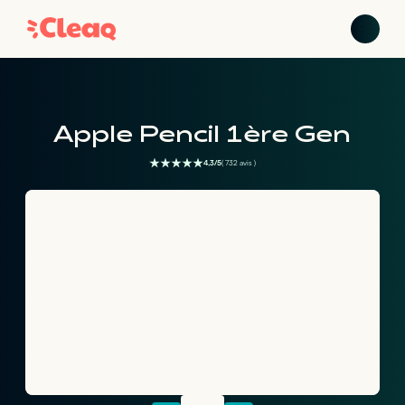
Apple Pencil 1ère Gen
4,3/5
( 732 avis )