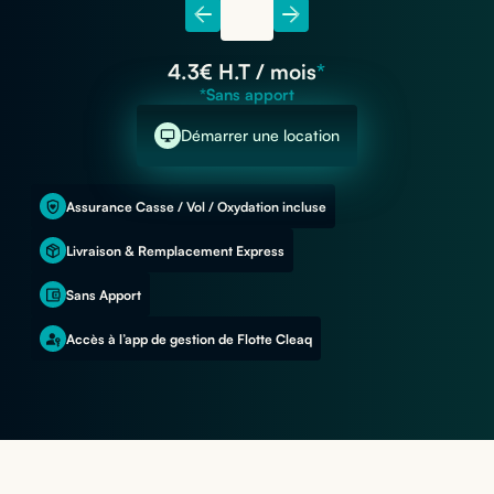
4.3
€ H.T / mois
*
*Sans apport
Démarrer une location
Assurance Casse / Vol / Oxydation incluse
Livraison & Remplacement Express
Sans Apport
Accès à l’app de gestion de Flotte Cleaq