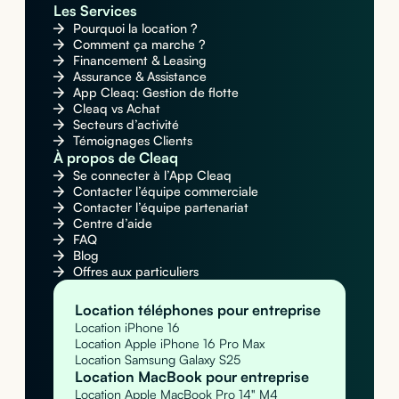
Les Services
Pourquoi la location ?
Comment ça marche ?
Financement & Leasing
Assurance & Assistance
App Cleaq: Gestion de flotte
Cleaq vs Achat
Secteurs d’activité
Témoignages Clients
À propos de Cleaq
Se connecter à l’App Cleaq
Contacter l’équipe commerciale
Contacter l’équipe partenariat
Centre d’aide
FAQ
Blog
Offres aux particuliers
Location téléphones pour entreprise
Location iPhone 16
Location Apple iPhone 16 Pro Max
Location Samsung Galaxy S25
Location MacBook pour entreprise
Location Apple MacBook Pro 14" M4