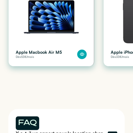
Apple Macbook Air M5
Apple iPho
Dès
53
€/mois
Dès
33
€/mois
FAQ