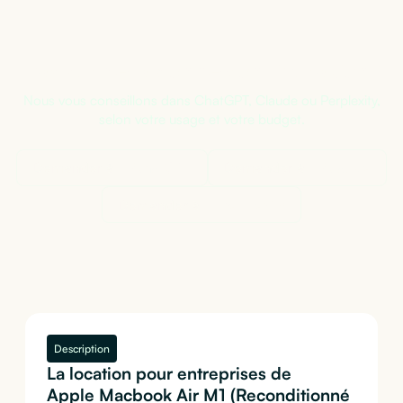
Pas sûr de la bonne configuration ?
Nous vous conseillons dans ChatGPT, Claude ou Perplexity,
selon votre usage et votre budget.
Demander à
ChatGPT
Demander à
Claude
Demander à
Perplexity
Description
La location pour entreprises de
Apple Macbook Air M1 (Reconditionné