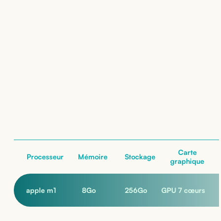
Location de
Apple Macbook Air M1
(Reconditionné - Grade B)
: nos configurations
nos configurations
Carte
Processeur
Mémoire
Stockage
graphique
apple m1
8
Go
256
Go
GPU 7 cœurs