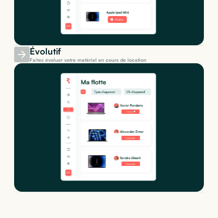
Évolutif
Faites évoluer votre matériel en cours de location