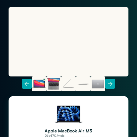
Apple MacBook Air M3
Dès
47
€ /mois