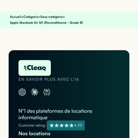
Accueil
>
Catégorie
>
Sous-catégorie
>
Apple Macbook Air M1 (Reconditionné - Grade B)
EN SAVOIR PLUS AVEC L'IA
N°1 des plateformes de locations
informatique
Customer rating :
4,7/5
Nos locations