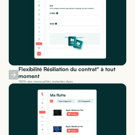
Flexibilité Résiliation du contrat* à tout
moment
*50% des mensualités restantes dues