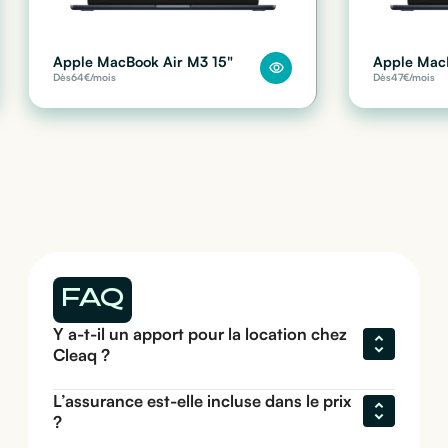
Apple MacBook Air M3 15"
Apple Mac
Dès
64
€/mois
Dès
47
€/mois
FAQ
Y a-t-il un apport pour la location chez 
Cleaq ?
L’assurance est-elle incluse dans le prix 
?