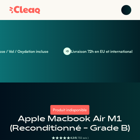
 Vol / Oxydation incluse
Livraison 72h en EU et international
Produit indisponible
Apple Macbook Air M1
(Reconditionné - Grade B)
4,3/5
( 732 avis )