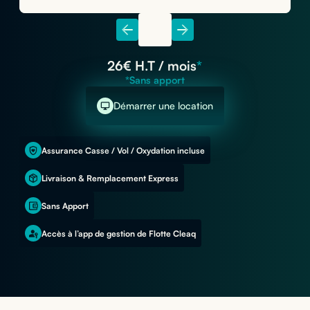
26
€ H.T / mois
*
*Sans apport
Démarrer une location
Assurance Casse / Vol / Oxydation incluse
Livraison & Remplacement Express
Sans Apport
Accès à l’app de gestion de Flotte Cleaq