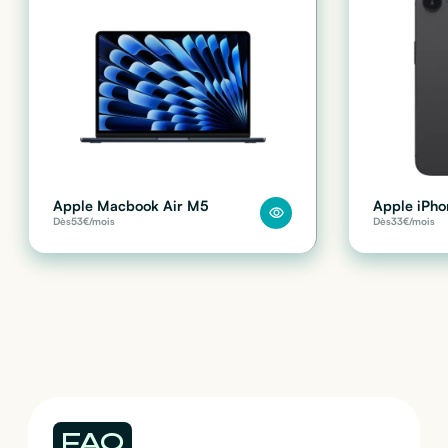
Apple Macbook Air M5
Apple iPho
Dès
53
€/mois
Dès
33
€/mois
FAQ