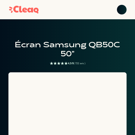
Écran Samsung QB50C
50"
4,3/5
( 732 avis )