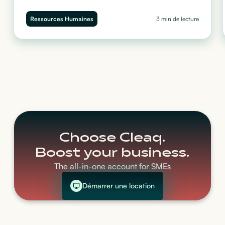
Départ d’un collaborateur : découvrez les bonnes pratiques IT
pour sécuriser vos données, révoquer les accès et réattribuer le
Ressources Humaines
3 min de lecture
matériel sans stress grâce à Cleaq.
Choose Cleaq.
Boost your business.
The all-in-one account for SMEs
Démarrer une location