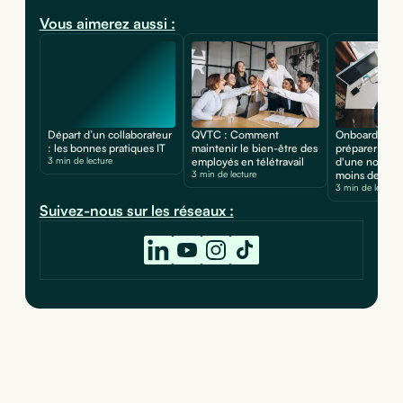
Vous aimerez aussi :
Départ d’un collaborateur
QVTC : Comment
Onboarding 
: les bonnes pratiques IT
maintenir le bien-être des
préparer l'ord
3 min de lecture
employés en télétravail
d'une nouvell
3 min de lecture
moins de 30 
3 min de lecture
Suivez-nous sur les réseaux :