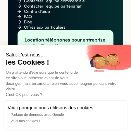
Contacter l’équipe commerciale
Contacter l’équipe partenariat
Centre d’aide
FAQ
Blog
Offres aux particuliers
Location téléphones pour entreprise
Location iPhone 16
Location Apple iPhone 16 Pro Max
Salut c'est nous...
Location Samsung Galaxy S25
les Cookies !
Location MacBook pour entreprise
Location Apple MacBook Pro 14" M4
On a attendu d'être sûrs que le contenu de
Location Apple MacBook Air M4
Location MacBook Air 15" M4
ce site vous intéresse avant de vous
Location tablettes pour entreprise
déranger, mais on aimerait bien vous accompagner pendant votre
visite...
Location Apple iPad Pro 11" M4 (Wi-Fi)
Location Apple iPad Pro 11" M4 (Wi-Fi +
C'est OK pour vous ?
Cellular)
Location Samsung Galaxy Tab A9+
Voici pourquoi nous utilisons des cookies.
Partage de données avec Google
©2024 Cleaq SAS. Tous droits réservés.
Voici nos cookies !
Conditions générales d'utilisation
Mentions légales