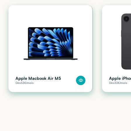
Apple Macbook Air M5
Apple iPho
Dès
53
€/mois
Dès
33
€/mois