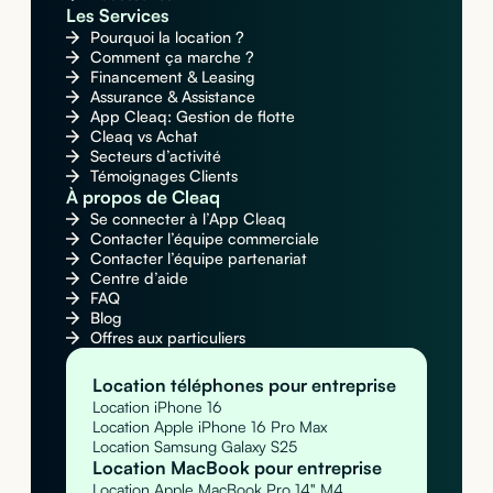
Les Services
Pourquoi la location ?
Comment ça marche ?
Financement & Leasing
Assurance & Assistance
App Cleaq: Gestion de flotte
Cleaq vs Achat
Secteurs d’activité
Témoignages Clients
À propos de Cleaq
Se connecter à l’App Cleaq
Contacter l’équipe commerciale
Contacter l’équipe partenariat
Centre d’aide
FAQ
Blog
Offres aux particuliers
Location téléphones pour entreprise
Location iPhone 16
Location Apple iPhone 16 Pro Max
Location Samsung Galaxy S25
Location MacBook pour entreprise
Location Apple MacBook Pro 14" M4