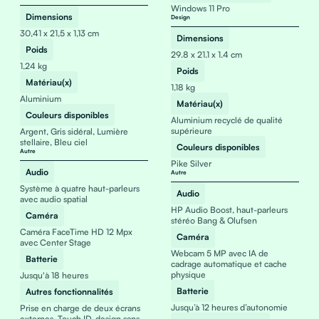
Windows 11 Pro
Dimensions
Design
30,41 x 21,5 x 1,13 cm
Dimensions
Poids
29.8 x 21.1 x 1.4 cm
1,24 kg
Poids
Matériau(x)
1,18 kg
Aluminium
Matériau(x)
Couleurs disponibles
Aluminium recyclé de qualité
supérieure
Argent, Gris sidéral, Lumière
stellaire, Bleu ciel
Couleurs disponibles
Autre
Pike Silver
Audio
Autre
Système à quatre haut-parleurs
Audio
avec audio spatial
HP Audio Boost, haut-parleurs
Caméra
stéréo Bang & Olufsen
Caméra FaceTime HD 12 Mpx
Caméra
avec Center Stage
Webcam 5 MP avec IA de
Batterie
cadrage automatique et cache
physique
Jusqu'à 18 heures
Batterie
Autres fonctionnalités
Jusqu’à 12 heures d’autonomie
Prise en charge de deux écrans
externes, Touch ID, design sans