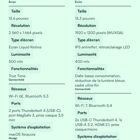
Écran
Écran
Taille
Taille
13,6 pouces
13,3 pouces
Résolution
Résolution
2 560 x 1 664 pixels
1920 x 1200 pixels (WUXGA)
Type d’écran
Type d’écran
Écran Liquid Retina
IPS antireflet, rétroéclairage LED
Luminosité
Luminosité
500 nits
400 nits
Fonctionnalités
Fonctionnalités
True Tone
Dalle basse consommation,
Connectivité
réduction de la lumière bleue,
cadre ultra-fin
Réseaux
Connectivité
Wi-Fi 6E, Bluetooth 5.3
Réseaux
Ports
Wi-Fi 7, Bluetooth 5.4
2 ports Thunderbolt 4 (USB-C),
Ports
port MagSafe 3, prise casque 3,5
mm
2x USB-C Thunderbolt 4, 1x
USB-A 3.2, HDMI 2.1, prise
Système d’exploitation
casque/micro
macOS Sequoia
Système d’exploitation
Design