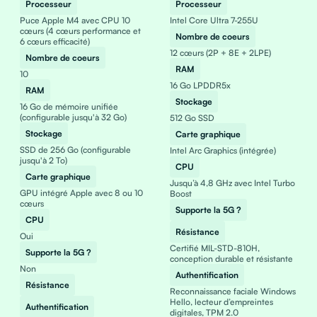
Processeur
Processeur
Puce Apple M4 avec CPU 10
Intel Core Ultra 7-255U
cœurs (4 cœurs performance et
Nombre de coeurs
6 cœurs efficacité)
12 cœurs (2P + 8E + 2LPE)
Nombre de coeurs
RAM
10
16 Go LPDDR5x
RAM
Stockage
16 Go de mémoire unifiée
(configurable jusqu'à 32 Go)
512 Go SSD
Stockage
Carte graphique
SSD de 256 Go (configurable
Intel Arc Graphics (intégrée)
jusqu'à 2 To)
CPU
Carte graphique
Jusqu’à 4,8 GHz avec Intel Turbo
GPU intégré Apple avec 8 ou 10
Boost
cœurs
Supporte la 5G ?
CPU
Résistance
Oui
Certifié MIL-STD-810H,
Supporte la 5G ?
conception durable et résistante
Non
Authentification
Résistance
Reconnaissance faciale Windows
Hello, lecteur d’empreintes
Authentification
digitales, TPM 2.0