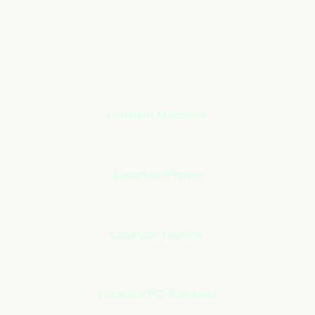
qui s’adapte à votre
activité
+
400
références à notre catalogue
Location Macbook
Location iPhone
Location Tablette
Location PC Windows