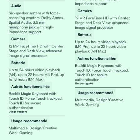
impedance support
Audio
Caméra
Six-speaker system with force-
canceling woofers, Dolby Atmos,
12 MP FaceTime HD with Center
Spatial Audio, 3.5 mm
Stage and Desk View, advanced
headphone jack with high-
image signal processor
impedance support
Batterie
Caméra
Up to 24 hours video playback
12 MP FaceTime HD with Center
(M4 Pro), up to 22 hours video
Stage and Desk View, advanced
playback (M4 Max)
image signal processor
Autres fonctionnalités
Batterie
Backlit Magic Keyboard with
Up to 24 hours video playback
Touch ID, Force Touch trackpad,
(M4), up to 22 hours (M4 Pro), up
Touch ID for secure
to 18 hours (M4 Max)
authentication
Usage suggéré
Autres fonctionnalités
Usage recommandé
Backlit Magic Keyboard with
Touch ID, Force Touch trackpad,
Multimedia, Design/Creative
Touch ID for secure
Work, Gaming
authentication
Usage suggéré
Usage recommandé
Multimedia, Design/Creative
Work, Gaming