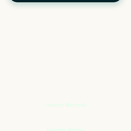
Le matériel informatique
qui s’adapte à votre
activité
+
400
références à notre catalogue
Location Macbook
Location iPhone