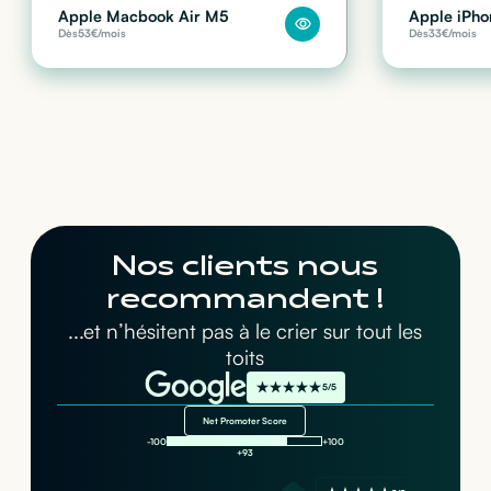
Apple Macbook Air M5
Apple iPho
Dès
53
€/mois
Dès
33
€/mois
Nos clients nous
recommandent !
...et n’hésitent pas à le crier sur tout les
toits
5/5
Net Promoter Score
-100
+100
+93