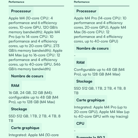
Performance
Performance
Processeur
Processeur
Apple M4 (10-core CPU: 4
Apple M4 Pro (14-core CPU: 10
performance and 6 efficiency
performance and 4 efficiency
cores, 10-core GPU, 120 GB/s
cores, 20-core GPU), Apple M4
memory bandwidth); Apple M4
Max (16-core CPU: 12
Pro (up to 14-core CPU: 10
performance and 4 efficiency
performance and 4 efficiency
cores, up to 40-core GPU)
cores, up to 20-core GPU, 273
Nombre de coeurs
GB/s memory bandwidth); Apple
M4 Max (up to 16-core CPU: 12
-
performance and 4 efficiency
RAM
cores, up to 40-core GPU, 546
GB/s memory bandwidth)
Configurable up to 48 GB (M4
Pro), up to 128 GB (M4 Max)
Nombre de coeurs
Stockage
RAM
SSD 512 GB, 1 TB, 2 TB, 4 TB, 8
16 GB, 24 GB, 32 GB (M4);
TB
configurable up to 48 GB (M4
Carte graphique
Pro), up to 128 GB (M4 Max)
Integrated: Apple M4 Pro (up to
Stockage
20-core GPU), Apple M4 Max (up
SSD 512 GB, 1 TB, 2 TB, 4 TB, 8
to 40-core GPU with ray tracing)
TB
CPU
Carte graphique
-
Integrated: Apple M4 (10-core
Supporte la 5G ?