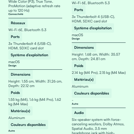
Wide Color (P3), True Tone,
Wi-Fi 6E, Bluetooth 5.3
ProMotion (adaptive refresh rate
Ports
up to 120 Hz)
Connectivité
3x Thunderbolt 4 (USB-C),
HDMI, SDXC card slot
Réseaux
Système d’exploitation
Wi-Fi 6E, Bluetooth 5.3
macOS
Ports
Design
3x Thunderbolt 4 (USB-C),
Dimensions
HDMI, SDXC card slot
Height: 1.68 cm, Width: 35.57
Système d’exploitation
cm, Depth: 24.81 cm
macOS
Poids
Design
2.14 kg (M4 Pro), 2.15 kg (M4 Max)
Dimensions
Matériau(x)
Height: 1.55 cm, Width: 31.26 cm,
Depth: 22.12 cm
Aluminum
Poids
Couleurs disponibles
1.55 kg (M4), 1.6 kg (M4 Pro), 1.62
-
kg (M4 Max)
Autre
Matériau(x)
Audio
Aluminum
Six-speaker system with force-
canceling woofers, Dolby Atmos,
Couleurs disponibles
Spatial Audio, 3.5 mm
Autre
headphone jack with high-