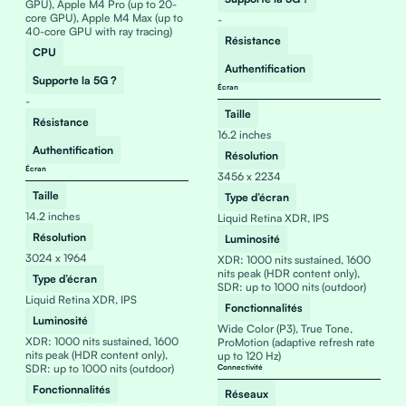
GPU), Apple M4 Pro (up to 20-
core GPU), Apple M4 Max (up to
-
40-core GPU with ray tracing)
Résistance
CPU
Authentification
Supporte la 5G ?
Écran
-
Taille
Résistance
16.2 inches
Authentification
Résolution
Écran
3456 x 2234
Taille
Type d’écran
14.2 inches
Liquid Retina XDR, IPS
Résolution
Luminosité
3024 x 1964
XDR: 1000 nits sustained, 1600
nits peak (HDR content only),
Type d’écran
SDR: up to 1000 nits (outdoor)
Liquid Retina XDR, IPS
Fonctionnalités
Luminosité
Wide Color (P3), True Tone,
XDR: 1000 nits sustained, 1600
ProMotion (adaptive refresh rate
nits peak (HDR content only),
up to 120 Hz)
SDR: up to 1000 nits (outdoor)
Connectivité
Fonctionnalités
Réseaux