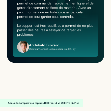
permet de commander rapidement en ligne et de
gérer directement sa flotte de matériel. Avec un
parc informatique en forte croissance, cela
permet de tout garder sous contrôle.
Le support est très réactif, cela permet de ne plus
passer des heures à essayer de régler les
problèmes.
Archibald Euvrard
Directeur Général Délégué chez Smile&Pay
Accueil
>
comparateur laptop
>
Dell Pro 14 vs Dell Pro 16 Plus