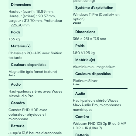
(selon config)
Dimensions
Système d’exploitation
Hauteur (avant) : 18.89 mm,
Windows 11 Pro (Copilot+ en
Hauteur (arrière) : 20.37 mm,
option)
Largeur : 313.70 mm, Profondeur
Design
: 225.30 mm
Dimensions
Poids
356 × 251 × 17.5 mm
1.36 kg
Poids
Matériau(x)
1.80 à 1.95 kg
Châssis en PC+ABS avec finition
texturée
Matériau(x)
Couleurs disponibles
Aluminium ou magnésium
Magnetite (gris foncé texturé)
Couleurs disponibles
Autre
Platinum Silver
Audio
Autre
Haut-parleurs stéréo avec Waves
Audio
MaxxAudio Pro
Haut-parleurs stéréo Waves
Caméra
MaxxAudio Pro, microphones
numériques
Caméra FHD HDR avec
obturateur physique et
Caméra
microphone
Webcam FHD 1080p IR ou 5 MP
Batterie
HDR + IR (Ultra 7)
Jusqu'à 13,5 heures d'autonomie
Batterie