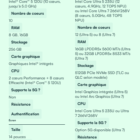
Intel® Core™ 5 120U (10 cœurs,
Intel Core Ultra 5 235U (12
jusqu'à 5.0 GHz)
cœurs, 4.9GHz, 12 TOPS NPU)
ou Intel Core Ultra 7 266V/268V
Nombre de coeurs
(8 cœurs, 5.0GHz, 48 TOPS
NPU)
10
Nombre de coeurs
RAM
12 (Ultra 5) ou 8 (Ultra 7)
8 GB, 16GB
RAM
Stockage
16GB LPDDR5x 5600 MT/s (Ultra
256 GB
5) ou 32GB LPDDR5x 8533 MT/s
Carte graphique
(Ultra 7)
Graphiques Intel® intégrés
Stockage
CPU
512GB PCIe NVMe SSD (TLC ou
QLC selon modèle)
2 cœurs Performance + 8 cœurs
Efficacité (Intel® Core™ 5 120U)
Carte graphique
Supporte la 5G ?
Intel Graphics intégrée (Ultra 5)
ou Intel Arc Graphics (Ultra 7)
Non
CPU
Résistance
Intel Core Ultra 5 235U ou Ultra
Authentification
7 266V/268V
Écran
Supporte la 5G ?
Taille
Option 5G disponible (Ultra 7)
14 pouces
Résistance