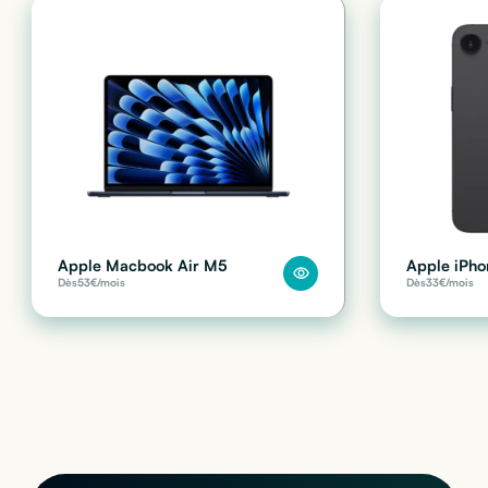
Apple Macbook Air M5
Apple iPho
Dès
53
€/mois
Dès
33
€/mois