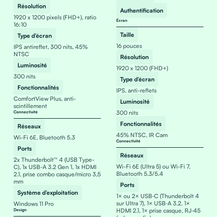
Résolution
Authentification
1920 x 1200 pixels (FHD+), ratio
Écran
16:10
Taille
Type d’écran
16 pouces
IPS antireflet, 300 nits, 45%
NTSC
Résolution
Luminosité
1920 x 1200 (FHD+)
300 nits
Type d’écran
Fonctionnalités
IPS, anti-reflets
ComfortView Plus, anti-
Luminosité
scintillement
300 nits
Connectivité
Fonctionnalités
Réseaux
45% NTSC, IR Cam
Wi-Fi 6E, Bluetooth 5.3
Connectivité
Ports
Réseaux
2x Thunderbolt™ 4 (USB Type-
Wi-Fi 6E (Ultra 5) ou Wi-Fi 7,
C), 1x USB-A 3.2 Gen 1, 1x HDMI
Bluetooth 5.3/5.4
2.1, prise combo casque/micro 3,5
mm
Ports
Système d’exploitation
1× ou 2× USB‑C (Thunderbolt 4
sur Ultra 7), 1× USB‑A 3.2, 1×
Windows 11 Pro
HDMI 2.1, 1× prise casque, RJ‑45
Design