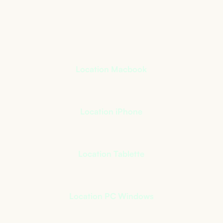
activité
+
400
références à notre catalogue
Location Macbook
Location iPhone
Location Tablette
Location PC Windows