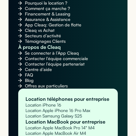
Pourquoi la location ?
Comment ça marche ?
Financement & Leasing
Assurance & Assistance
App Cleaq: Gestion de flotte
Cleaq vs Achat
Secteurs d’activité
Témoignages Clients
À propos de Cleaq
Se connecter à l’App Cleaq
Contacter l’équipe commerciale
Contacter l’équipe partenariat
Centre d’aide
FAQ
Blog
Offres aux particuliers
Location téléphones pour entreprise
Location iPhone 16
Location Apple iPhone 16 Pro Max
Location Samsung Galaxy S25
Location MacBook pour entreprise
Location Apple MacBook Pro 14" M4
Location Apple MacBook Air M4