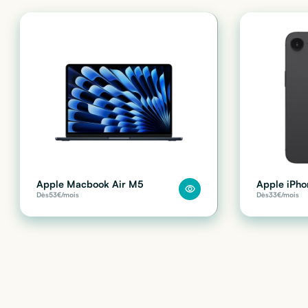
Apple Macbook Air M5
Apple iPho
Dès
53
€/mois
Dès
33
€/mois