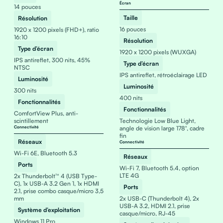
Écran
14 pouces
Taille
Résolution
16 pouces
1920 x 1200 pixels (FHD+), ratio
16:10
Résolution
Type d’écran
1920 x 1200 pixels (WUXGA)
IPS antireflet, 300 nits, 45%
Type d’écran
NTSC
IPS antireflet, rétroéclairage LED
Luminosité
Luminosité
300 nits
400 nits
Fonctionnalités
Fonctionnalités
ComfortView Plus, anti-
scintillement
Technologie Low Blue Light,
Connectivité
angle de vision large 178°, cadre
fin
Réseaux
Connectivité
Wi-Fi 6E, Bluetooth 5.3
Réseaux
Ports
Wi-Fi 7, Bluetooth 5.4, option
LTE 4G
2x Thunderbolt™ 4 (USB Type-
C), 1x USB-A 3.2 Gen 1, 1x HDMI
Ports
2.1, prise combo casque/micro 3,5
mm
2x USB-C (Thunderbolt 4), 2x
USB-A 3.2, HDMI 2.1, prise
Système d’exploitation
casque/micro, RJ-45
Windows 11 Pro