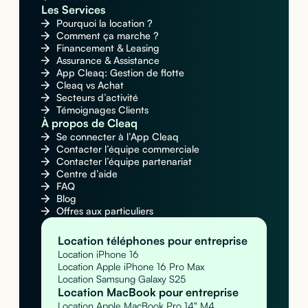
Les Services
Pourquoi la location ?
Comment ça marche ?
Financement & Leasing
Assurance & Assistance
App Cleaq: Gestion de flotte
Cleaq vs Achat
Secteurs d’activité
Témoignages Clients
À propos de Cleaq
Se connecter à l’App Cleaq
Contacter l’équipe commerciale
Contacter l’équipe partenariat
Centre d’aide
FAQ
Blog
Offres aux particuliers
Location téléphones pour entreprise
Location iPhone 16
Location Apple iPhone 16 Pro Max
Location Samsung Galaxy S25
Location MacBook pour entreprise
Location Apple MacBook Pro 14" M4