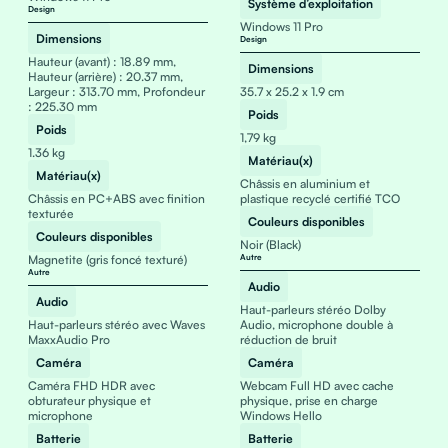
Système d’exploitation
Design
Windows 11 Pro
Dimensions
Design
Hauteur (avant) : 18.89 mm,
Dimensions
Hauteur (arrière) : 20.37 mm,
Largeur : 313.70 mm, Profondeur
35.7 x 25.2 x 1.9 cm
: 225.30 mm
Poids
Poids
1,79 kg
1.36 kg
Matériau(x)
Matériau(x)
Châssis en aluminium et
Châssis en PC+ABS avec finition
plastique recyclé certifié TCO
texturée
Couleurs disponibles
Couleurs disponibles
Noir (Black)
Magnetite (gris foncé texturé)
Autre
Autre
Audio
Audio
Haut-parleurs stéréo Dolby
Haut-parleurs stéréo avec Waves
Audio, microphone double à
MaxxAudio Pro
réduction de bruit
Caméra
Caméra
Caméra FHD HDR avec
Webcam Full HD avec cache
obturateur physique et
physique, prise en charge
microphone
Windows Hello
Batterie
Batterie