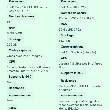
Processeur
Processeur
Intel® Core™ 5 120U (10 cœurs,
Intel Core Ultra 7-255U
jusqu'à 5.0 GHz)
Nombre de coeurs
Nombre de coeurs
12 cœurs (2P + 8E + 2LPE)
10
RAM
RAM
32 Go LPDDR5x
8 GB, 16GB
Stockage
Stockage
1 To SSD
256 GB
Carte graphique
Carte graphique
Intel Arc Graphics (intégrée)
Graphiques Intel® intégrés
CPU
CPU
Jusqu’à 4,8 GHz avec Intel Turbo
2 cœurs Performance + 8 cœurs
Boost
Efficacité (Intel® Core™ 5 120U)
Supporte la 5G ?
Supporte la 5G ?
Résistance
Non
Certifié MIL-STD-810H, robuste
Résistance
et durable
Authentification
Authentification
Écran
Lecteur d’empreintes digitales,
reconnaissance faciale Windows
Taille
Hello, TPM 2.0