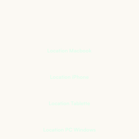
qui s’adapte à votre
activité
+
400
références à notre catalogue
Location Macbook
Location iPhone
Location Tablette
Location PC Windows