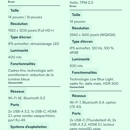
Écran
Hello, TPM 2.0
Écran
Taille
Taille
14 pouces | 16 pouces
14 pouces
Résolution
Résolution
1920 x 1200 pixels (Full HD+)
2560 x 1600 pixels (WQXGA)
Type d’écran
Type d’écran
IPS antireflet, rétroéclairage LED
IPS antireflet, 120 Hz, 100 %
Luminosité
sRGB
400 nits
Luminosité
Fonctionnalités
500 nits
Cadres fins, technologie anti-
Fonctionnalités
scintillement, réduction de la
lumière bleue
Technologie Low Blue Light,
Connectivité
cadre fin, dalle mate, HDR 400
Connectivité
Réseaux
Réseaux
Wi-Fi 6E, Bluetooth 5.3
Wi-Fi 7, Bluetooth 5.4, option
Ports
LTE 4G
2x USB-A 3.2, 1x USB-C, HDMI
Ports
2.1, prise combo casque/micro,
port RJ-45
2x USB-C (Thunderbolt 4), 2x
USB-A 3.2, HDMI 2.1, lecteur
Système d’exploitation
carte microSD, prise