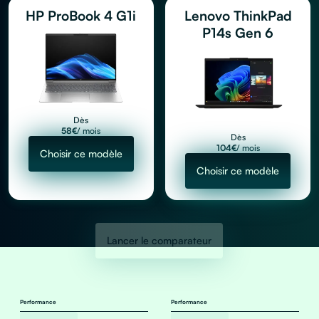
HP ProBook 4 G1i
Lenovo ThinkPad
P14s Gen 6
Dès
58
€
/ mois
Dès
104
€
/ mois
Choisir ce modèle
Choisir ce modèle
Lancer le comparateur
Performance
Performance