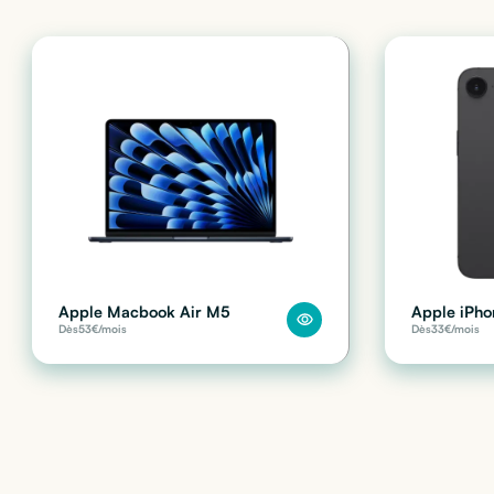
Apple Macbook Air M5
Apple iPho
Dès
53
€/mois
Dès
33
€/mois