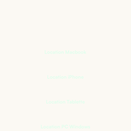
qui s’adapte à votre
activité
+
400
références à notre catalogue
Location Macbook
Location iPhone
Location Tablette
Location PC Windows