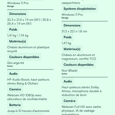
casque/micro
Windows 11 Pro
Design
Système d’exploitation
Dimensions
Windows 11 Pro
Design
32.3 x 21.5 x 1.9 cm (14") | 35.8 x
25.4 x 1.9 cm (16")
Dimensions
Poids
31.2 x 22.1 x 1.8 cm
1,41 kg | 1,74 kg
Poids
Matériau(x)
1,47 kg
Châssis aluminium et plastique
Matériau(x)
recyclé
Châssis en aluminium et
Couleurs disponibles
magnésium, certifié TCO
Gris argenté
Couleurs disponibles
Autre
Noir (Black)
Audio
Autre
HP Audio Boost, haut-parleurs
Audio
stéréo Bang & Olufsen
Haut-parleurs stéréo Dolby
Caméra
Atmos, microphone double à
réduction de bruit
Webcam HD 1080p avec
obturateur de confidentialité
Caméra
Batterie
Webcam Full HD avec cache
physique, IA de cadrage
Jusqu’à 10 heures d’autonomie
automatique