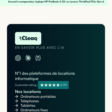
Accueil
>
comparateur laptop
>
HP ProBook 4 G1i vs Lenovo ThinkPad P14s Gen 6
EN SAVOIR PLUS AVEC L'IA
N°1 des plateformes de locations
informatique
Customer rating :
4,7/5
Nos locations
Ordinateurs portables
Téléphones
Tablettes
Ordinateurs fixes