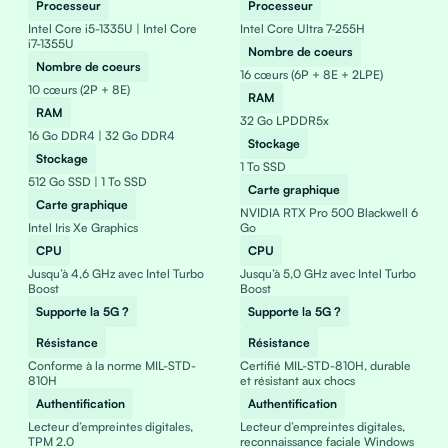
Processeur
Processeur
Intel Core i5-1335U | Intel Core
Intel Core Ultra 7-255H
i7-1355U
Nombre de coeurs
Nombre de coeurs
16 cœurs (6P + 8E + 2LPE)
10 cœurs (2P + 8E)
RAM
RAM
32 Go LPDDR5x
16 Go DDR4 | 32 Go DDR4
Stockage
Stockage
1 To SSD
512 Go SSD | 1 To SSD
Carte graphique
Carte graphique
NVIDIA RTX Pro 500 Blackwell 6
Intel Iris Xe Graphics
Go
CPU
CPU
Jusqu’à 4,6 GHz avec Intel Turbo
Jusqu’à 5,0 GHz avec Intel Turbo
Boost
Boost
Supporte la 5G ?
Supporte la 5G ?
Résistance
Résistance
Conforme à la norme MIL-STD-
Certifié MIL-STD-810H, durable
810H
et résistant aux chocs
Authentification
Authentification
Lecteur d’empreintes digitales,
Lecteur d’empreintes digitales,
TPM 2.0
reconnaissance faciale Windows