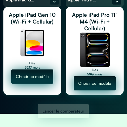
Apple iPad Gen 10
Apple iPad Pro 11"
(Wi-Fi + Cellular)
M4 (Wi-Fi +
Cellular)
Dès
32
€
/ mois
Dès
59
€
/ mois
Choisir ce modèle
Choisir ce modèle
Lancer le comparateur