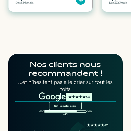
Dès
53
€/mois
Dès
33
€/mois
Nos clients nous
recommandent !
...et n’hésitent pas à le crier sur tout les
toits
5/5
Net Promoter Score
-100
+100
+93
5/5