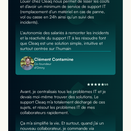
Louer chez Cleaq nous permet de lisser les coûts
et d’avoir un minimum de service de support IT
(remplacement d’un matériel en cas de panne,
vol ou casse en 24h ainsi qu’un suivi des
incidents).
L'autonomie des salariés à remonter les incidents
et la réactivité du support IT à les résoudre font
que Cleaq est une solution simple, intuitive et
surtout centrée sur l’humain
Clément Contamine
Co-foundeur
d'Omny
5/5
Avant, je centralisais tous les problèmes IT et je
devais moi-même trouver des solutions. Le
support Cleaq m’a totalement déchargé de ces
sujets, et résout les problèmes IT de mes
collaborateurs rapidement.
Ça m’a simplifié la vie. Et surtout, quand j’ai un
nouveau collaborateur, je commande via