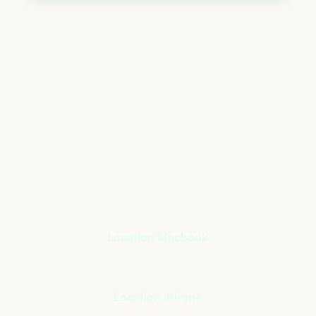
Le matériel informatique
qui s’adapte à votre
activité
+
400
références à notre catalogue
Location Macbook
Location iPhone