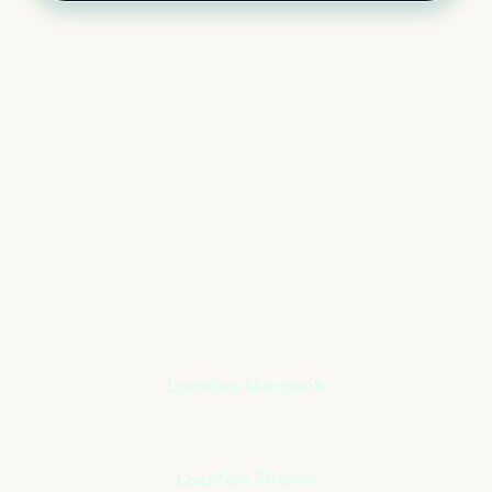
Le matériel informatique
qui s’adapte à votre
activité
+
400
références à notre catalogue
Location Macbook
Location iPhone