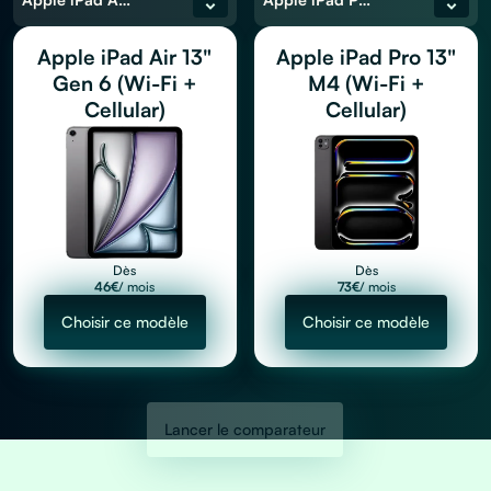
Apple iPad Air 13"
Apple iPad Pro 13"
Gen 6 (Wi-Fi +
M4 (Wi-Fi +
Cellular)
Cellular)
Dès
Dès
46
€
/ mois
73
€
/ mois
Choisir ce modèle
Choisir ce modèle
Lancer le comparateur