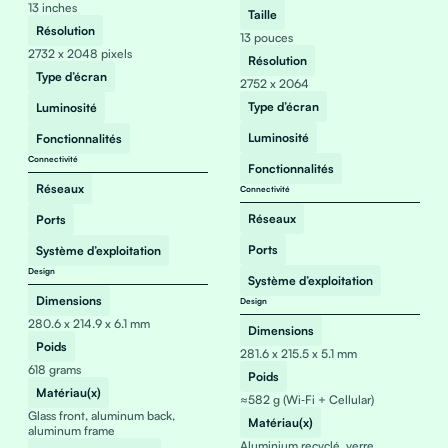
13 inches
Taille
Résolution
13 pouces
2732 x 2048 pixels
Résolution
Type d’écran
2752 x 2064
Type d’écran
Luminosité
Luminosité
Fonctionnalités
Connectivité
Fonctionnalités
Réseaux
Connectivité
Réseaux
Ports
Ports
Système d’exploitation
Design
Système d’exploitation
Dimensions
Design
280.6 x 214.9 x 6.1 mm
Dimensions
Poids
281.6 x 215.5 x 5.1 mm
618 grams
Poids
Matériau(x)
≈582 g (Wi‑Fi + Cellular)
Glass front, aluminum back,
Matériau(x)
aluminum frame
Aluminium recyclé, verre