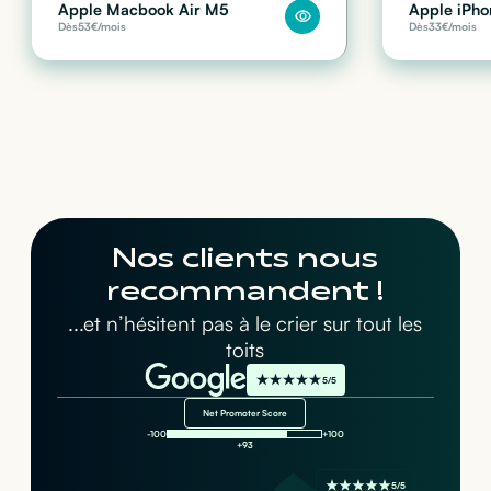
Apple Macbook Air M5
Apple iPho
Dès
53
€/mois
Dès
33
€/mois
Nos clients nous
recommandent !
...et n’hésitent pas à le crier sur tout les
toits
5/5
Net Promoter Score
-100
+100
+93
5/5