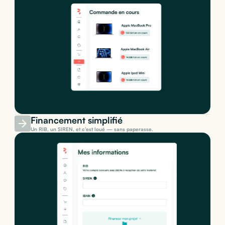
Financement simplifié
Un RIB, un SIREN, et c’est loué — sans paperasse.