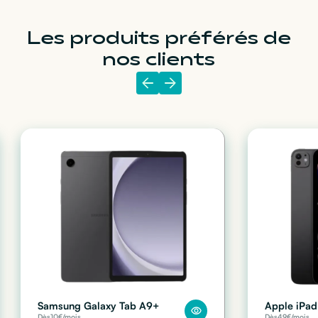
Les produits préférés de
nos clients
Samsung Galaxy Tab A9+
Apple iPad
Dès
10
€/mois
Dès
49
€/mois