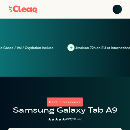
sse / Vol / Oxydation incluse
Livraison 72h en EU et international
Produit indisponible
Samsung Galaxy Tab A9
4,3/5
( 732 avis )