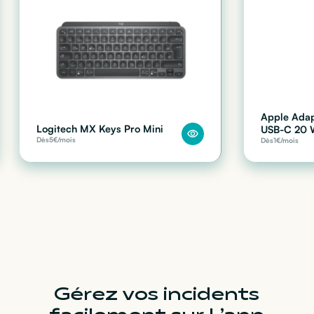
Apple Adap
Logitech MX Keys Pro Mini
USB-C 20
Dès
5
€/mois
Dès
1
€/mois
Gérez vos incidents