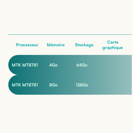
: nos configurations
nos configurations
Carte
Processeur
Mémoire
Stockage
graphique
MTK MT8781
4
Go
64
Go
MTK MT8781
8
Go
128
Go
Pas sûr de la bonne configuration ?