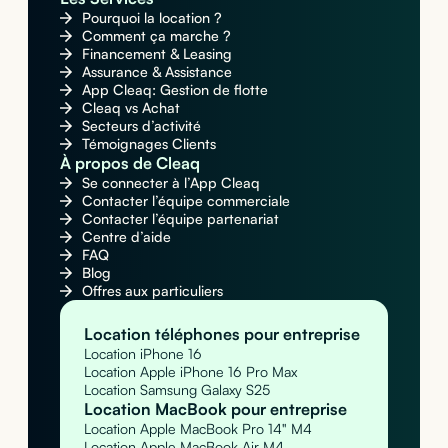
Pourquoi la location ?
Comment ça marche ?
Financement & Leasing
Assurance & Assistance
App Cleaq: Gestion de flotte
Cleaq vs Achat
Secteurs d’activité
Témoignages Clients
À propos de Cleaq
Se connecter à l’App Cleaq
Contacter l’équipe commerciale
Contacter l’équipe partenariat
Centre d’aide
FAQ
Blog
Offres aux particuliers
Location téléphones pour entreprise
Location iPhone 16
Location Apple iPhone 16 Pro Max
Location Samsung Galaxy S25
Location MacBook pour entreprise
Location Apple MacBook Pro 14" M4
Location Apple MacBook Air M4