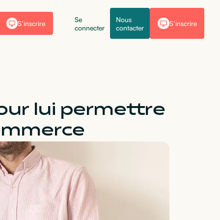
Se
Nous
S’inscrire
S’inscrire
connecter
contacter
our lui permettre
commerce