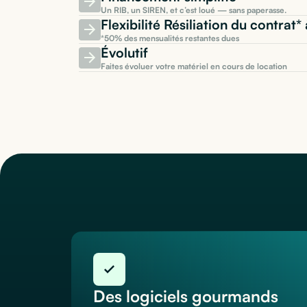
Un RIB, un SIREN, et c’est loué — sans paperasse.
Flexibilité Résiliation du contrat
*50% des mensualités restantes dues
Évolutif
Faites évoluer votre matériel en cours de location
Des logiciels gourmands