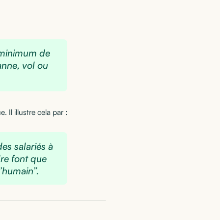
n minimum de
anne, vol ou
Il illustre cela par :
des salariés à
dre font que
l’humain”.