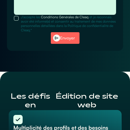
J’accepte les
Conditions Générales de Cleaq
et je reconnais
avoir été informé(e) et consentir au traitement de mes données
personnelles détaillées dans la Politique de confidentialité de
Cleaq.*
Envoyer
Les défis
Édition de site
en
web
Multiplicité des profils et des besoins