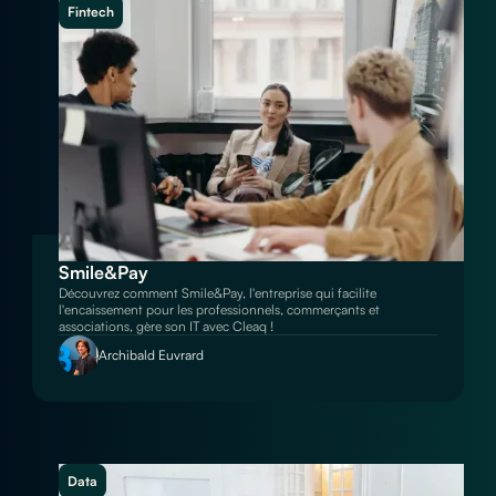
Fintech
Smile&Pay
Découvrez comment Smile&Pay, l'entreprise qui facilite
l'encaissement pour les professionnels, commerçants et
associations, gère son IT avec Cleaq !
Archibald Euvrard
Data