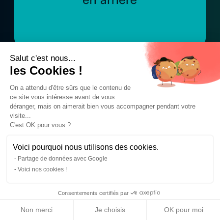
Salut c'est nous...
les Cookies !
On a attendu d'être sûrs que le contenu de
“L’obsolescence des appareils
ce site vous intéresse avant de vous
informatiques nous pousse aujourd’hui à
déranger, mais on aimerait bien vous accompagner pendant votre
renouveler régulièrement notre matériel
visite...
informatique, et nous convainc de ne pas
C'est OK pour vous ?
détenir en propre ce dernier”
Voici pourquoi nous utilisons des cookies.
Partage de données avec Google
Voici nos cookies !
Consentements certifiés par
Non merci
Je choisis
OK pour moi