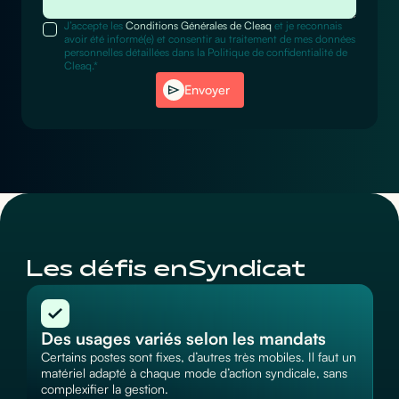
J’accepte les
Conditions Générales de Cleaq
et je reconnais
avoir été informé(e) et consentir au traitement de mes données
personnelles détaillées dans la Politique de confidentialité de
Cleaq.*
Envoyer
Les défis en
Syndicat
Des usages variés selon les mandats
Certains postes sont fixes, d’autres très mobiles. Il faut un
matériel adapté à chaque mode d’action syndicale, sans
complexifier la gestion.