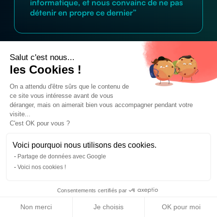
informatique, et nous convainc de ne pas
détenir en propre ce dernier”
Salut c'est nous...
les Cookies !
On a attendu d'être sûrs que le contenu de
ce site vous intéresse avant de vous
déranger, mais on aimerait bien vous accompagner pendant votre
Le matériel informatique
visite...
qui s’adapte à votre
C'est OK pour vous ?
activité
Voici pourquoi nous utilisons des cookies.
+
400
références à notre catalogue
Partage de données avec Google
Voici nos cookies !
Consentements certifiés par
Location Macbook
Non merci
Je choisis
OK pour moi