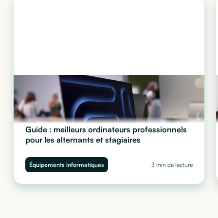
Guide : meilleurs ordinateurs professionnels
pour les alternants et stagiaires
Quel ordinateur choisir pour vos stagiaires et alternants ?
Performance, sécurité et budget : découvrez notre guide complet
Équipements informatiques
3 min de lecture
pour équiper vos juniors sans impacter votre trésorerie.