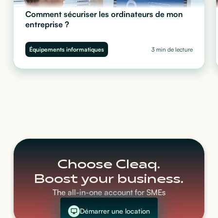
Comment sécuriser les ordinateurs de mon
entreprise ?
Chiffrement, gestion des accès, mises à jour et MDM : découvrez
le guide pratique pour sécuriser les ordinateurs de votre
Équipements informatiques
3 min de lecture
entreprise et protéger vos données avec Cleaq.
Choose Cleaq.
Boost your business.
The all-in-one account for SMEs
Démarrer une location