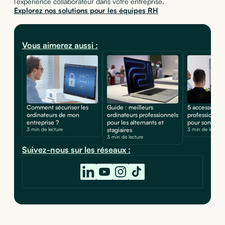
l’expérience collaborateur dans votre entreprise.
Explorez nos solutions pour les équipes RH
Vous aimerez aussi :
Comment sécuriser les
Guide : meilleurs
5 accessoires
ordinateurs de mon
ordinateurs professionnels
professionnels
entreprise ?
pour les alternants et
pour son ordi
3 min de lecture
stagiaires
3 min de lecture
3 min de lecture
Suivez-nous sur les réseaux :