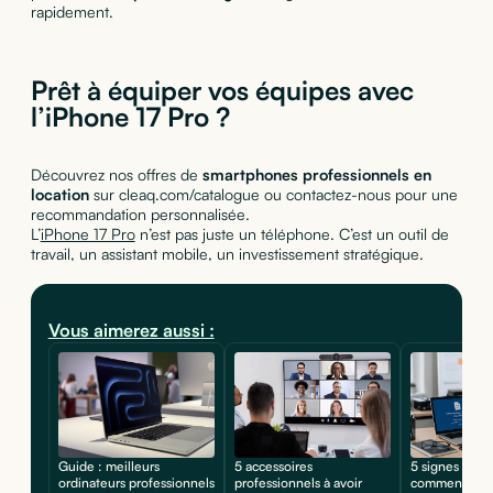
rapidement.
Prêt à équiper vos équipes avec
l’iPhone 17 Pro ?
Découvrez nos offres de
smartphones professionnels en
location
sur cleaq.com/catalogue ou contactez-nous pour une
recommandation personnalisée.
L’
iPhone 17 Pro
n’est pas juste un téléphone. C’est un outil de
travail, un assistant mobile, un investissement stratégique.
Vous aimerez aussi :
Guide : meilleurs
5 accessoires
5 signes d'une
ordinateurs professionnels
professionnels à avoir
comment prot