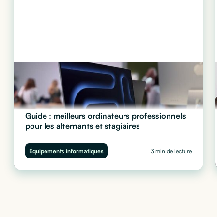
Guide : meilleurs ordinateurs professionnels
pour les alternants et stagiaires
Quel ordinateur choisir pour vos stagiaires et alternants ?
Performance, sécurité et budget : découvrez notre guide complet
Équipements informatiques
3 min de lecture
pour équiper vos juniors sans impacter votre trésorerie.