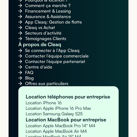
Comment ça marche ?
Financement & Leasing
Assurance & Assistance
App Cleaq: Gestion de flotte
Cleaq vs Achat
Secteurs d’activité
Témoignages Clients
À propos de Cleaq
Se connecter à l’App Cleaq
Contacter l’équipe commerciale
Contacter l’équipe partenariat
Centre d’aide
FAQ
Blog
Offres aux particuliers
Location téléphones pour entreprise
Location iPhone 16
Location Apple iPhone 16 Pro Max
Location Samsung Galaxy S25
Location MacBook pour entreprise
Location Apple MacBook Pro 14" M4
Location Apple MacBook Air M4
Location MacBook Air 15" M4