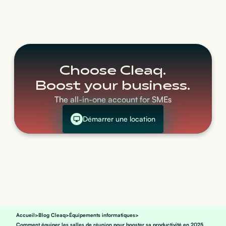
Choose Cleaq.
Boost your business.
The all-in-one account for SMEs
Démarrer une location
Accueil
>
Blog Cleaq
>
Équipements informatiques
>
Comment équiper les salles de réunion pour booster sa productivité en 2025