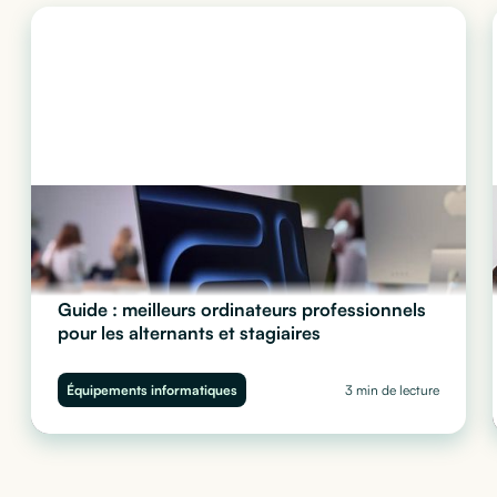
Guide : meilleurs ordinateurs professionnels
pour les alternants et stagiaires
Quel ordinateur choisir pour vos stagiaires et alternants ?
Performance, sécurité et budget : découvrez notre guide complet
Équipements informatiques
3 min de lecture
pour équiper vos juniors sans impacter votre trésorerie.