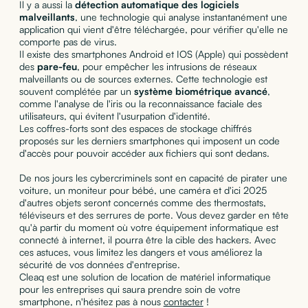
Il y a aussi la
détection automatique des logiciels
malveillants
, une technologie qui analyse instantanément une
application qui vient d'être téléchargée, pour vérifier qu'elle ne
comporte pas de virus.
Il existe des smartphones Android et IOS (Apple) qui possèdent
des
pare-feu
, pour empêcher les intrusions de réseaux
malveillants ou de sources externes. Cette technologie est
souvent complétée par un
système biométrique avancé
,
comme l'analyse de l'iris ou la reconnaissance faciale des
utilisateurs, qui évitent l'usurpation d'identité.
Les coffres-forts sont des espaces de stockage chiffrés
proposés sur les derniers smartphones qui imposent un code
d'accès pour pouvoir accéder aux fichiers qui sont dedans.
De nos jours les cybercriminels sont en capacité de pirater une
voiture, un moniteur pour bébé, une caméra et d'ici 2025
d'autres objets seront concernés comme des thermostats,
téléviseurs et des serrures de porte. Vous devez garder en tête
qu'à partir du moment où votre équipement informatique est
connecté à internet, il pourra être la cible des hackers. Avec
ces astuces, vous limitez les dangers et vous améliorez la
sécurité de vos données d'entreprise.
Cleaq est une solution de location de matériel informatique
pour les entreprises qui saura prendre soin de votre
smartphone, n'hésitez pas à nous
contacter
!