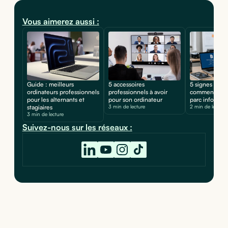
Vous aimerez aussi :
Guide : meilleurs
5 accessoires
5 signes d'une
ordinateurs professionnels
professionnels à avoir
comment prot
pour les alternants et
pour son ordinateur
parc informat
stagiaires
3 min de lecture
2 min de lecture
3 min de lecture
Suivez-nous sur les réseaux :