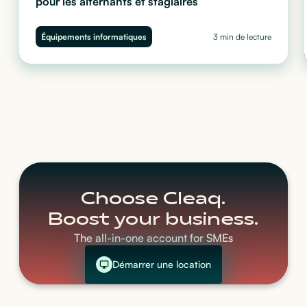
pour les alternants et stagiaires
Quel ordinateur choisir pour vos stagiaires et alternants ?
Performance, sécurité et budget : découvrez notre guide complet
Équipements informatiques
3 min de lecture
pour équiper vos juniors sans impacter votre trésorerie.
Choose Cleaq.
Boost your business.
The all-in-one account for SMEs
Démarrer une location