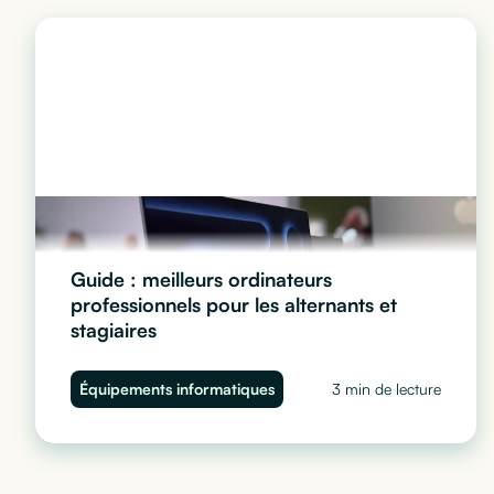
Guide : meilleurs ordinateurs
professionnels pour les alternants et
stagiaires
Quel ordinateur choisir pour vos stagiaires et alternants
Équipements informatiques
3 min de lecture
? Performance, sécurité et budget : découvrez notre
guide complet pour équiper vos juniors sans impacter
votre trésorerie.