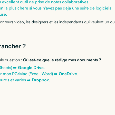
 excellent outil de prise de notes collaboratives.
on la plus chère si vous n'avez pas déjà une suite de logiciels
use.
nteurs vidéo, les designers et les indépendants qui veulent un out
rancher ?
ule question :
Où est-ce que je rédige mes documents ?
Sheets) ➡️
Google Drive
.
és sur mon PC/Mac (Excel, Word) ➡️
OneDrive
.
ourds et variés ➡️
Dropbox
.