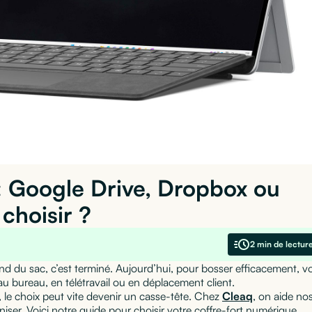
: Google Drive, Dropbox ou
choisir ?
2 min de lectur
ond du sac, c’est terminé. Aujourd’hui, pour bosser efficacement, v
 au bureau, en télétravail ou en déplacement client.
, le choix peut vite devenir un casse-tête. Chez
Cleaq
, on aide no
aniser. Voici notre guide pour choisir votre coffre-fort numérique.