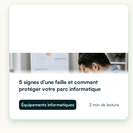
5 signes d'une faille et comment
protéger votre parc informatique
Ralentissements, comportements suspects, accès
Équipements informatiques
2 min de lecture
anormaux... Découvrez les 5 signes d'une faille de
sécurité sur vos ordinateurs d'entreprise et comment
protéger votre parc informatique avec Cleaq.