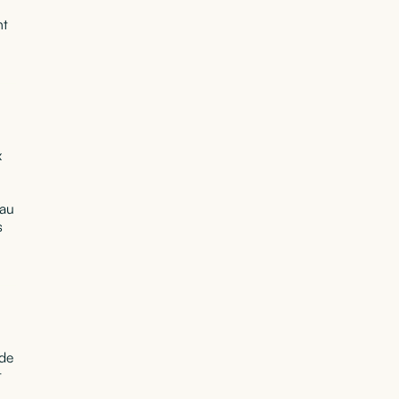
nt
x
 au
s
 de
t