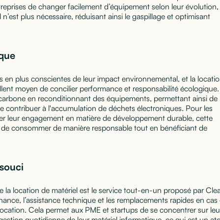
ntreprises de changer facilement d’équipement selon leur évolution,
l n’est plus nécessaire, réduisant ainsi le gaspillage et optimisant
ique
 en plus conscientes de leur impact environnemental, et la locati
llent moyen de concilier performance et responsabilité écologique.
 carbone en reconditionnant des équipements, permettant ainsi de
e contribuer à l'accumulation de déchets électroniques. Pour les
mer leur engagement en matière de développement durable, cette
 de consommer de manière responsable tout en bénéficiant de
 souci
e la location de matériel est le service tout-en-un proposé par Cle
nance, l’assistance technique et les remplacements rapides en cas
location. Cela permet aux PME et startups de se concentrer sur leu
gestion quotidienne de leur matériel informatique, ce qui est un at