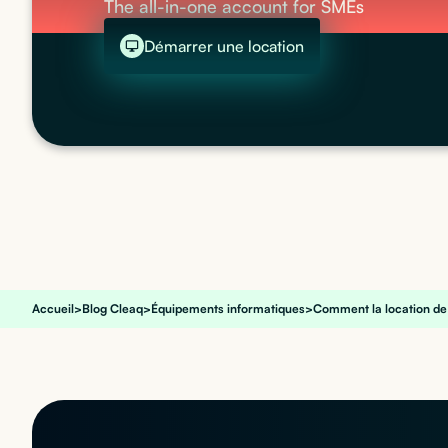
The all-in-one account for SMEs
Démarrer une location
Accueil
>
Blog Cleaq
>
Équipements informatiques
>
Comment la location de 