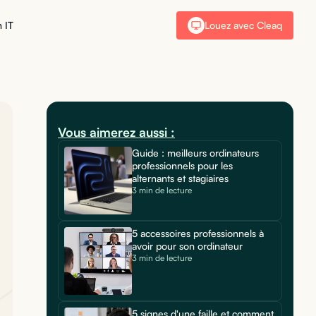
 IT
Louez avec Cleaq
Vous aimerez aussi :
Guide : meilleurs ordinateurs
professionnels pour les
alternants et stagiaires
3 min de lecture
5 accessoires professionnels à
avoir pour son ordinateur
3 min de lecture
5 signes d'une faille et comment